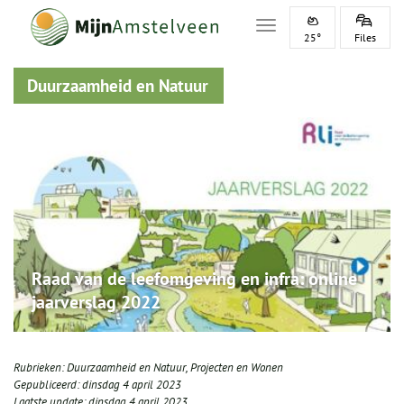
Toggle navigation
25°
Files
Duurzaamheid en Natuur
Raad van de leefomgeving en infra: online
jaarverslag 2022
Rubrieken:
Duurzaamheid en Natuur
,
Projecten en Wonen
Gepubliceerd:
dinsdag 4 april 2023
Laatste update:
dinsdag 4 april 2023