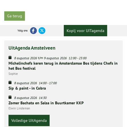
Ga terug
Kopij voor UITagenda
Volg ons
UitAgenda Amstelveen
t/m
8 augustus 2026
9 augustus 2026
12:00
-
23:00
Michelinchefs keren terug in Amsterdamse Bos tijdens Chefs in
het Bos festival
Sophie
8 augustus 2026
14:00
-
17:00
Sip & paint - in Cobra
8 augustus 2026
14:30
Zomer Bachata en Salsa in Buurtkamer KKP
Elwin Lindeman
Volledige UitAgenda