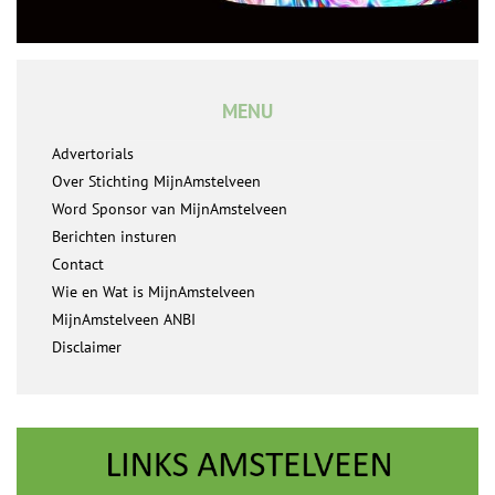
MENU
Advertorials
Over Stichting MijnAmstelveen
Word Sponsor van MijnAmstelveen
Berichten insturen
Contact
Wie en Wat is MijnAmstelveen
MijnAmstelveen ANBI
Disclaimer