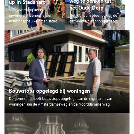
weg te denken uit
up in Stadshart
het Oude Dorp
samenwerking tussen
inwoners, ondernemers en
Het jubileum bleef ook bij de
maatschappelijke organisaties.
gemeente niet onopgemerkt.
Bouwstops opgelegd bij woningen
De gemeente heeft bouwstops opgelegd aan de eigenaren van
woningen aan de Amsterdamseweg en de Noorddammerweg.