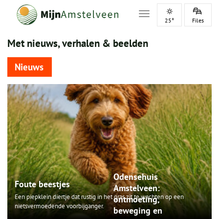
Toggle navigation
25°
Files
Met nieuws, verhalen & beelden
Nieuws
Odensehuis
Foute beestjes
Amstelveen:
Een piepklein diertje dat rustig in het gras zit te wachten op een
ontmoeting,
nietsvermoedende voorbijganger.
beweging en