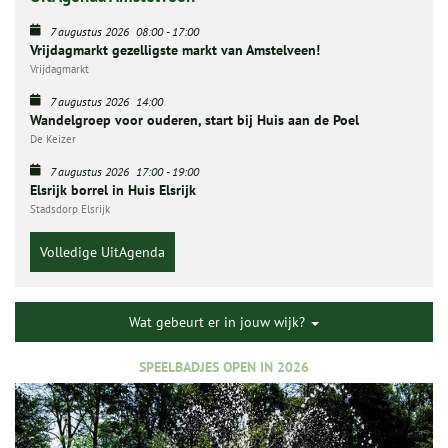
7 augustus 2026
08:00
-
17:00
Vrijdagmarkt gezelligste markt van Amstelveen!
Vrijdagmarkt
7 augustus 2026
14:00
Wandelgroep voor ouderen, start bij Huis aan de Poel
De Keizer
7 augustus 2026
17:00
-
19:00
Elsrijk borrel in Huis Elsrijk
Stadsdorp Elsrijk
Volledige UitAgenda
Wat gebeurt er in jouw wijk?
SPEELBADJES OPEN IN 2026