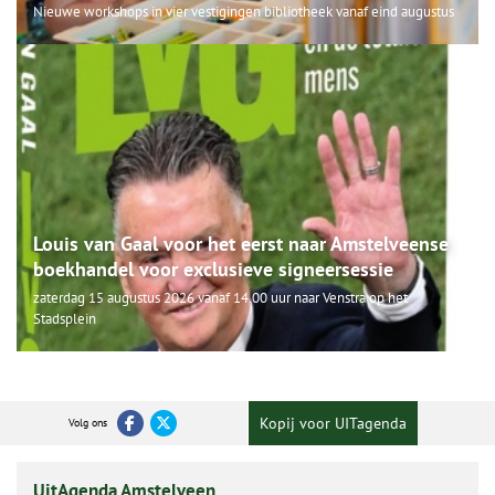
Nieuwe workshops in vier vestigingen bibliotheek vanaf eind augustus
Louis van Gaal voor het eerst naar Amstelveense
boekhandel voor exclusieve signeersessie
zaterdag 15 augustus 2026 vanaf 14.00 uur naar Venstra op het
Stadsplein
Kopij voor UITagenda
Volg ons
UitAgenda Amstelveen