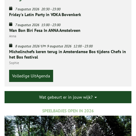
7 augustus 2026
20:30
-
23:00
Friday's Latin Party in VOKA Bovenkerk
7 augustus 2026
15:00
-
23:00
Wan Bon Biri Fesa In ANNA Amstelveen
Anna
t/m
8 augustus 2026
9 augustus 2026
12:00
-
23:00
Michelinchefs keren terug in Amsterdamse Bos tijdens Chefs in
het Bos festival
Sophie
Volledige UitAgenda
Wat gebeurt er in jouw wijk?
SPEELBADJES OPEN IN 2026