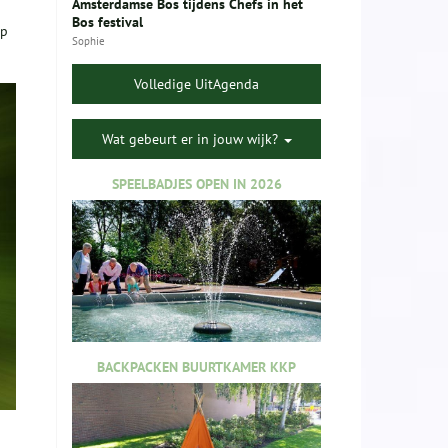
Amsterdamse Bos tijdens Chefs in het
Bos festival
op
Sophie
Volledige UitAgenda
Wat gebeurt er in jouw wijk?
SPEELBADJES OPEN IN 2026
BACKPACKEN BUURTKAMER KKP