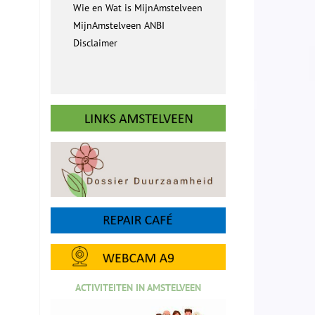
Wie en Wat is MijnAmstelveen
MijnAmstelveen ANBI
Disclaimer
ACTIVITEITEN IN AMSTELVEEN