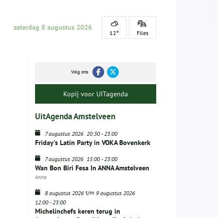
zaterdag 8 augustus 2026
12°
Files
Volg ons
Kopij voor UITagenda
UitAgenda Amstelveen
7 augustus 2026
20:30
-
23:00
Friday's Latin Party in VOKA Bovenkerk
7 augustus 2026
15:00
-
23:00
Wan Bon Biri Fesa In ANNA Amstelveen
Anna
t/m
8 augustus 2026
9 augustus 2026
12:00
-
23:00
Michelinchefs keren terug in