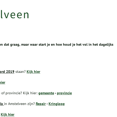
n dat graag, maar waar start je en hoe houd je het vol in het dagelijks
oord 2019
staan?
Kijk hier
hier
of provincie? Kijk hier:
gemeente
-
provincie
ls
in Amstelveen zijn?
Repair
-
Kringloop
?
Kijk hier