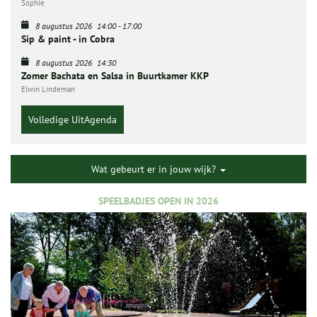
Sophie
8 augustus 2026
14:00
-
17:00
Sip & paint - in Cobra
8 augustus 2026
14:30
Zomer Bachata en Salsa in Buurtkamer KKP
Elwin Lindeman
Volledige UitAgenda
Wat gebeurt er in jouw wijk?
SPEELBADJES OPEN IN 2026