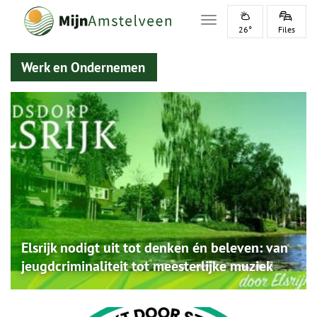
Toggle navigation
26°
Files
Werk en Ondernemen
Elsrijk nodigt uit tot denken én beleven: van
jeugdcriminaliteit tot meesterlijke muziek