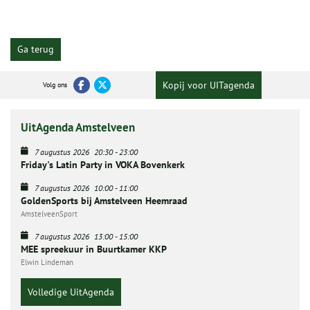
Ga terug
Kopij voor UITagenda
Volg ons
UitAgenda Amstelveen
7 augustus 2026
20:30
-
23:00
Friday's Latin Party in VOKA Bovenkerk
7 augustus 2026
10:00
-
11:00
GoldenSports bij Amstelveen Heemraad
AmstelveenSport
7 augustus 2026
13:00
-
15:00
MEE spreekuur in Buurtkamer KKP
Elwin Lindeman
Volledige UitAgenda