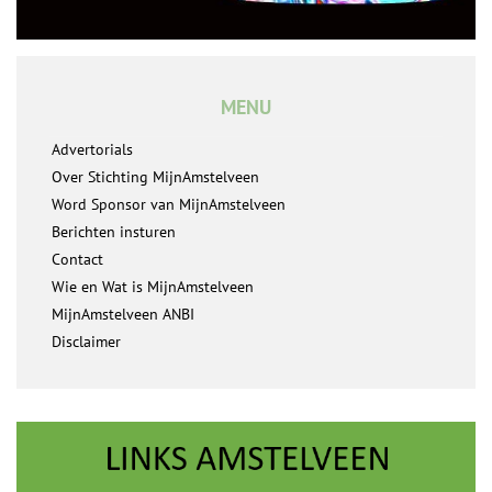
MENU
Advertorials
Over Stichting MijnAmstelveen
Word Sponsor van MijnAmstelveen
Berichten insturen
Contact
Wie en Wat is MijnAmstelveen
MijnAmstelveen ANBI
Disclaimer