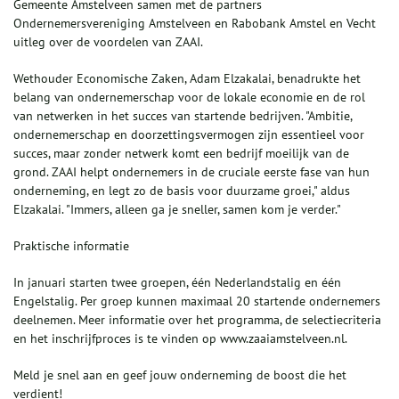
Gemeente Amstelveen samen met de partners
Ondernemersvereniging Amstelveen en Rabobank Amstel en Vecht
uitleg over de voordelen van ZAAI.
Wethouder Economische Zaken, Adam Elzakalai, benadrukte het
belang van ondernemerschap voor de lokale economie en de rol
van netwerken in het succes van startende bedrijven. "Ambitie,
ondernemerschap en doorzettingsvermogen zijn essentieel voor
succes, maar zonder netwerk komt een bedrijf moeilijk van de
grond. ZAAI helpt ondernemers in de cruciale eerste fase van hun
onderneming, en legt zo de basis voor duurzame groei," aldus
Elzakalai. "Immers, alleen ga je sneller, samen kom je verder."
Praktische informatie
In januari starten twee groepen, één Nederlandstalig en één
Engelstalig. Per groep kunnen maximaal 20 startende ondernemers
deelnemen. Meer informatie over het programma, de selectiecriteria
en het inschrijfproces is te vinden op www.zaaiamstelveen.nl.
Meld je snel aan en geef jouw onderneming de boost die het
verdient!