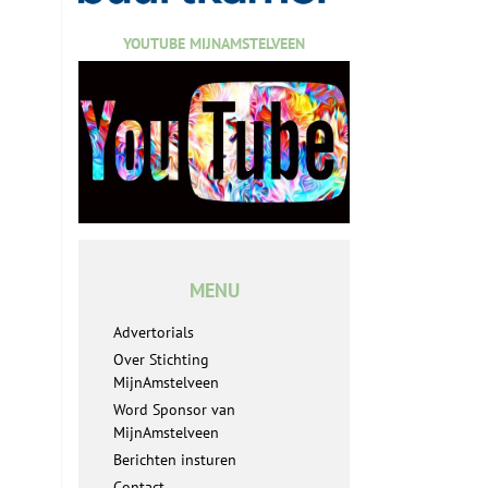
YOUTUBE MIJNAMSTELVEEN
MENU
Advertorials
Over Stichting
MijnAmstelveen
Word Sponsor van
MijnAmstelveen
Berichten insturen
Contact