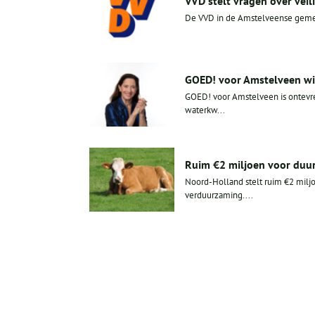
VVD stelt vragen over veil
De VVD in de Amstelveense gemeen
GOED! voor Amstelveen wil
GOED! voor Amstelveen is ontevr
waterkw...
Ruim €2 miljoen voor duur
Noord-Holland stelt ruim €2 milj
verduurzaming....