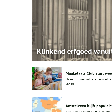
Klinkend erfgoed vanu
Maakplaats Club start weer
Na een zomer vol lezen en ontdek
van Bi...
Amstelveen blijft populair
Amstelveen heeft er in 2025 per s