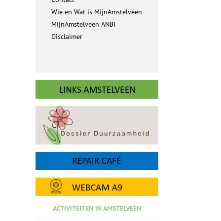
Wie en Wat is MijnAmstelveen
MijnAmstelveen ANBI
Disclaimer
ACTIVITEITEN IN AMSTELVEEN