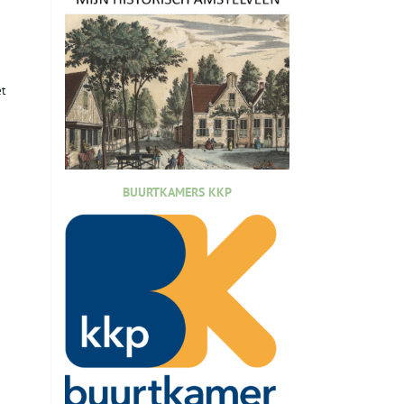
et
BUURTKAMERS KKP