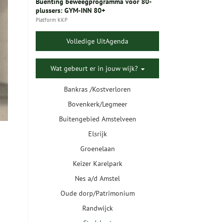
Buenting beweegprogramma voor 80-
plussers: GYM-INN 80+
Platform KKP
Volledige UitAgenda
Wat gebeurt er in jouw wijk?
Bankras /Kostverloren
Bovenkerk/Legmeer
Buitengebied Amstelveen
Elsrijk
Groenelaan
Keizer Karelpark
Nes a/d Amstel
Oude dorp/Patrimonium
Randwijck