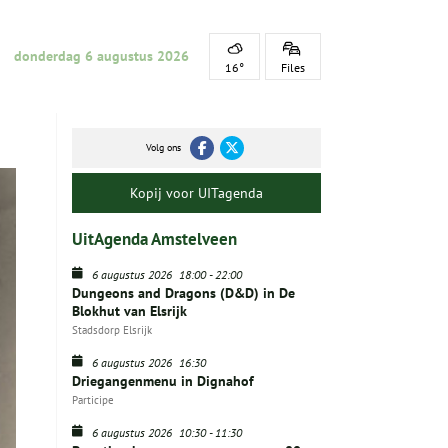
donderdag 6 augustus 2026
16°
Files
Volg ons
Kopij voor UITagenda
UitAgenda Amstelveen
6 augustus 2026
18:00
-
22:00
Dungeons and Dragons (D&D) in De
Blokhut van Elsrijk
Stadsdorp Elsrijk
6 augustus 2026
16:30
Driegangenmenu in Dignahof
Participe
6 augustus 2026
10:30
-
11:30