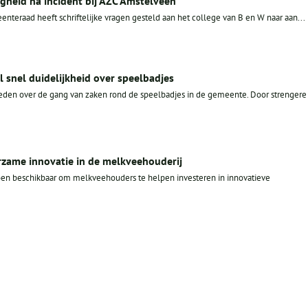
igheid na incident bij AZC Amstelveen
teraad heeft schriftelijke vragen gesteld aan het college van B en W naar aan...
 snel duidelijkheid over speelbadjes
eden over de gang van zaken rond de speelbadjes in de gemeente. Door strengere
zame innovatie in de melkveehouderij
oen beschikbaar om melkveehouders te helpen investeren in innovatieve