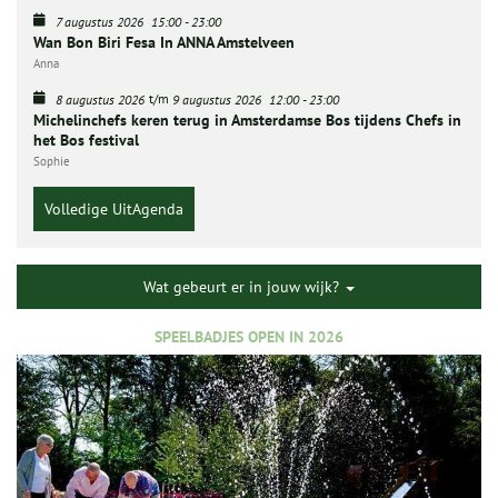
7 augustus 2026
15:00
-
23:00
Wan Bon Biri Fesa In ANNA Amstelveen
Anna
t/m
8 augustus 2026
9 augustus 2026
12:00
-
23:00
Michelinchefs keren terug in Amsterdamse Bos tijdens Chefs in
het Bos festival
Sophie
Volledige UitAgenda
Wat gebeurt er in jouw wijk?
SPEELBADJES OPEN IN 2026