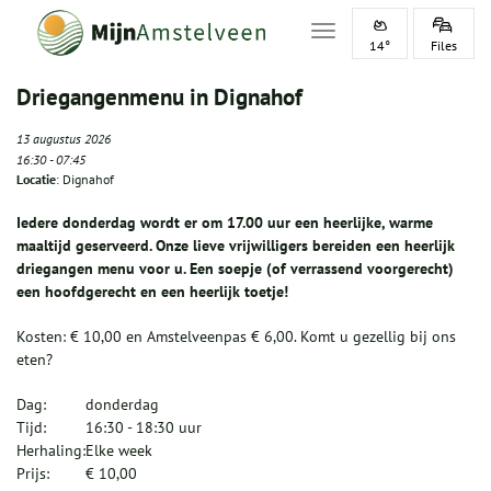
Toggle navigation
14°
Files
Driegangenmenu in Dignahof
13 augustus 2026
16:30
-
07:45
Locatie
: Dignahof
Iedere donderdag wordt er om 17.00 uur een heerlijke, warme
maaltijd geserveerd. Onze lieve vrijwilligers bereiden een heerlijk
driegangen menu voor u. Een soepje (of verrassend voorgerecht)
een hoofdgerecht en een heerlijk toetje!
Kosten: € 10,00 en Amstelveenpas € 6,00. Komt u gezellig bij ons
eten?
Dag:
donderdag
Tijd:
16:30 - 18:30 uur
Herhaling:
Elke week
Prijs:
€ 10,00