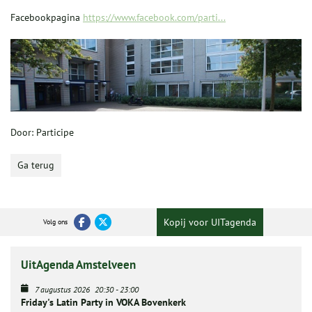
Facebookpagina
https://www.facebook.com/parti...
Door: Participe
Ga terug
Kopij voor UITagenda
Volg ons
UitAgenda Amstelveen
7 augustus 2026
20:30
-
23:00
Friday's Latin Party in VOKA Bovenkerk