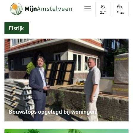
Toggle navigation
21°
Files
Elsrijk
Bouwstops opgelegd bij woningen