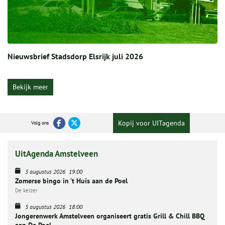
Nieuwsbrief Stadsdorp Elsrijk juli 2026
Bekijk meer
Kopij voor UITagenda
Volg ons
UitAgenda Amstelveen
5 augustus 2026
19:00
Zomerse bingo in ’t Huis aan de Poel
De keizer
5 augustus 2026
18:00
Jongerenwerk Amstelveen organiseert gratis Grill & Chill BBQ
aan De Poel.