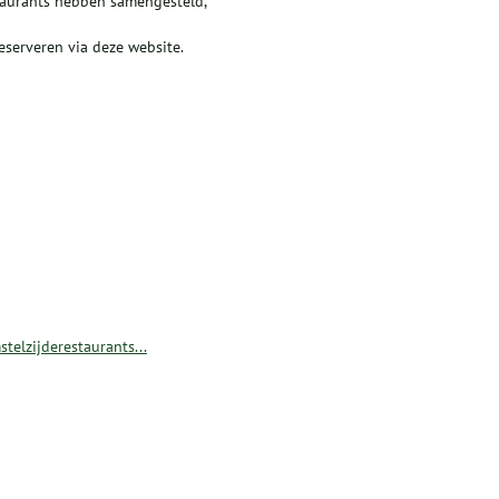
taurants hebben samengesteld,
eserveren via deze website.
stelzijderestaurants...