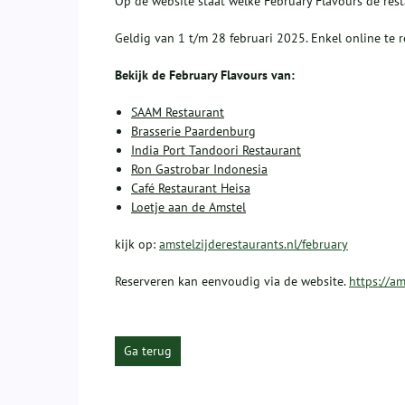
Op de website staat welke February Flavours de res
Geldig van 1 t/m 28 februari 2025. Enkel online te r
Bekijk de February Flavours van:
SAAM Restaurant
Brasserie Paardenburg
India Port Tandoori Restaurant
Ron Gastrobar Indonesia
Café Restaurant Heisa
Loetje aan de Amstel
kijk op:
amstelzijderestaurants.nl/february
Reserveren kan eenvoudig via de website.
https://am
Ga terug