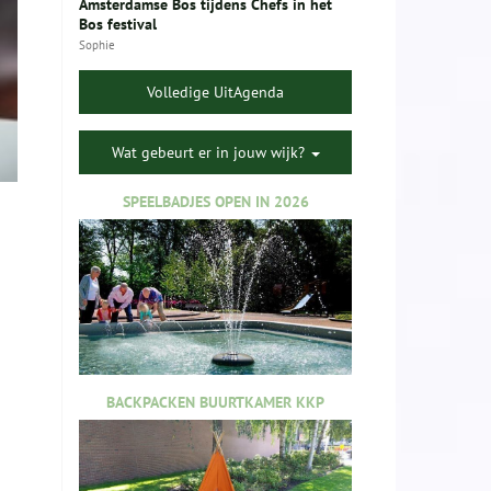
Amsterdamse Bos tijdens Chefs in het
Bos festival
Sophie
Volledige UitAgenda
Wat gebeurt er in jouw wijk?
SPEELBADJES OPEN IN 2026
BACKPACKEN BUURTKAMER KKP