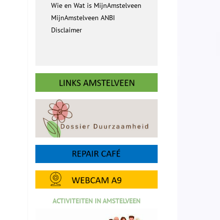
Wie en Wat is MijnAmstelveen
MijnAmstelveen ANBI
Disclaimer
ACTIVITEITEN IN AMSTELVEEN