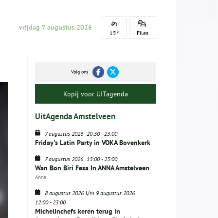
vrijdag 7 augustus 2026
15°
Files
Volg ons
Kopij voor UITagenda
UitAgenda Amstelveen
7 augustus 2026
20:30
-
23:00
Friday's Latin Party in VOKA Bovenkerk
7 augustus 2026
15:00
-
23:00
Wan Bon Biri Fesa In ANNA Amstelveen
Anna
t/m
8 augustus 2026
9 augustus 2026
12:00
-
23:00
Michelinchefs keren terug in