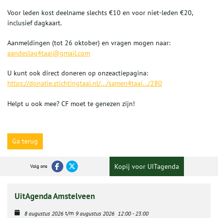
Voor leden kost deelname slechts €10 en voor niet-leden €20,
inclusief dagkaart.
Aanmeldingen (tot 26 oktober) en vragen mogen naar:
aandeslag4taai@gmail.com
U kunt ook direct doneren op onzeactiepagina:
https://donatie.stichtingtaai.nl/.../samen4taai.../280
Helpt u ook mee? CF moet te genezen zijn!
Ga terug
Kopij voor UITagenda
Volg ons
UitAgenda Amstelveen
t/m
8 augustus 2026
9 augustus 2026
12:00
-
23:00