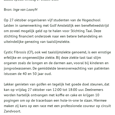
Bron:
Inge van Loon/H
Op 27 oktober organiseren vijf studenten van de Hogeschool
Leiden in samenwerking met Golf Amsteldijk een benefietwedstrijd
om zoveel mogelijk geld op te halen voor Stichting Taai. Deze
stichting financiert onderzoek naar een betere behandeling en
uiteindelijke genezing van taaislijmziekte.
Cystic Fibrosis (CF), ook wel taaislijmziekte genoemd, is een ernstige
erfelijke en ongeneeslijke ziekte. Bij deze ziekte tast taai slijm
organen zoals de longen en de darmen aan, vooral bij kinderen en
jongvolwassenen. De gemiddelde levensverwachting van patiënten
istussen de 40 en 50 jaar oud.
Lekker genieten van golfen en tegelijk het goede doel steunen, dat
kan op vrijdag 27 oktober van 12:00 tot 18:00 uur. Deelnemers
worden hartelijk ontvangen met koffie en cake en krijgen 10
pogingen om op de tracerbaan een hole-in-one te slaan. Hiermee
maken zij kans op een race met een professionele coureur op circuit
Zandvoort.