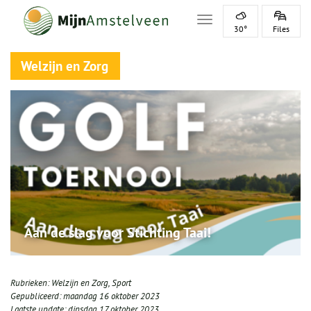
Toggle navigation
30°
Files
Welzijn en Zorg
Aan de slag voor Stichting Taai!
Rubrieken:
Welzijn en Zorg
,
Sport
Gepubliceerd:
maandag 16 oktober 2023
Laatste update:
dinsdag 17 oktober 2023