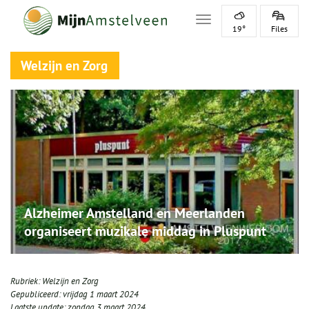
Toggle navigation
19°
Files
Welzijn en Zorg
Alzheimer Amstelland en Meerlanden
organiseert muzikale middag in Pluspunt
Rubriek:
Welzijn en Zorg
Gepubliceerd:
vrijdag 1 maart 2024
Laatste update:
zondag 3 maart 2024