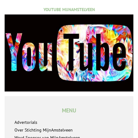
YOUTUBE MIJNAMSTELVEEN
MENU
Advertorials
Over Stichting MijnAmstelveen
Word Sponsor van MijnAmstelveen