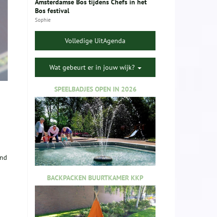
Amsterdamse Bos tijdens Chefs in het
Bos festival
Sophie
Volledige UitAgenda
Wat gebeurt er in jouw wijk?
SPEELBADJES OPEN IN 2026
end
BACKPACKEN BUURTKAMER KKP