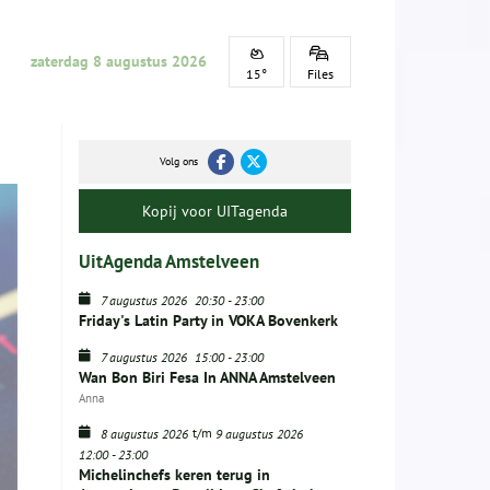
zaterdag 8 augustus 2026
15°
Files
Volg ons
Kopij voor UITagenda
UitAgenda Amstelveen
7 augustus 2026
20:30
-
23:00
Friday's Latin Party in VOKA Bovenkerk
7 augustus 2026
15:00
-
23:00
Wan Bon Biri Fesa In ANNA Amstelveen
Anna
t/m
8 augustus 2026
9 augustus 2026
12:00
-
23:00
Michelinchefs keren terug in