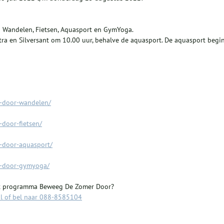
; Wandelen, Fietsen, Aquasport en GymYoga.
ntra en Silversant om 10.00 uur, behalve de aquasport. De aquasport begi
r-door-wandelen/
-door-fietsen/
r-door-aquasport/
r-door-gymyoga/
het programma Beweeg De Zomer Door?
l of bel naar
088-8585104