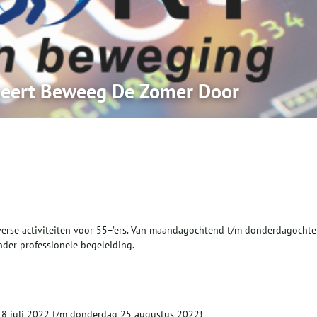
seert Beweeg De Zomer Door
verse activiteiten voor 55+’ers. Van maandagochtend t/m donderdagocht
onder professionele begeleiding.
18 juli 2022 t/m donderdag 25 augustus 2022!