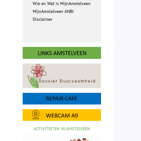
Wie en Wat is MijnAmstelveen
MijnAmstelveen ANBI
Disclaimer
ACTIVITEITEN IN AMSTELVEEN