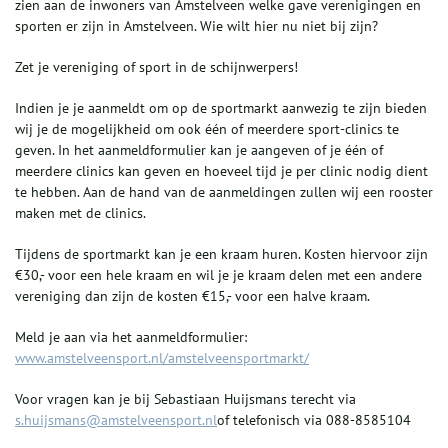
zien aan de inwoners van Amstelveen welke gave verenigingen en
sporten er zijn in Amstelveen. Wie wilt hier nu niet bij zijn?
Zet je vereniging of sport in de schijnwerpers!
Indien je je aanmeldt om op de sportmarkt aanwezig te zijn bieden
wij je de mogelijkheid om ook één of meerdere sport-clinics te
geven. In het aanmeldformulier kan je aangeven of je één of
meerdere clinics kan geven en hoeveel tijd je per clinic nodig dient
te hebben. Aan de hand van de aanmeldingen zullen wij een rooster
maken met de clinics.
Tijdens de sportmarkt kan je een kraam huren. Kosten hiervoor zijn
€30,- voor een hele kraam en wil je je kraam delen met een andere
vereniging dan zijn de kosten €15,- voor een halve kraam.
Meld je aan via het aanmeldformulier:
www.amstelveensport.nl/amstelveensportmarkt/
Voor vragen kan je bij Sebastiaan Huijsmans terecht via
s.huijsmans@amstelveensport.nl
of telefonisch via
088-8585104