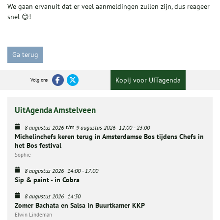
We gaan ervanuit dat er veel aanmeldingen zullen zijn, dus reageer
snel 😊!
Ga terug
Kopij voor UITagenda
Volg ons
UitAgenda Amstelveen
t/m
8 augustus 2026
9 augustus 2026
12:00
-
23:00
Michelinchefs keren terug in Amsterdamse Bos tijdens Chefs in
het Bos festival
Sophie
8 augustus 2026
14:00
-
17:00
Sip & paint - in Cobra
8 augustus 2026
14:30
Zomer Bachata en Salsa in Buurtkamer KKP
Elwin Lindeman