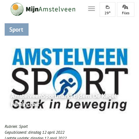
Toggle navigation
29°
Files
Sport
AmstelveenSportmarkt tijdens De Kegel
Family Fair
Rubriek:
Sport
Gepubliceerd:
dinsdag 12 april 2022
Laatste update:
dinsdag 12 april 2022