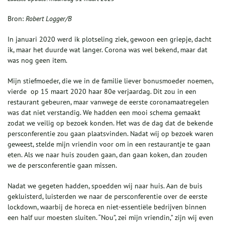
Bron:
Robert Logger/B
In januari 2020 werd ik plotseling ziek, gewoon een griepje, dacht
ik, maar het duurde wat langer. Corona was wel bekend, maar dat
was nog geen item.
Mijn stiefmoeder, die we in de familie liever bonusmoeder noemen,
vierde op 15 maart 2020 haar 80e verjaardag. Dit zou in een
restaurant gebeuren, maar vanwege de eerste coronamaatregelen
was dat niet verstandig. We hadden een mooi schema gemaakt
zodat we veilig op bezoek konden. Het was de dag dat de bekende
persconferentie zou gaan plaatsvinden. Nadat wij op bezoek waren
geweest, stelde mijn vriendin voor om in een restaurantje te gaan
eten. Als we naar huis zouden gaan, dan gaan koken, dan zouden
we de persconferentie gaan missen.
Nadat we gegeten hadden, spoedden wij naar huis. Aan de buis
gekluisterd, luisterden we naar de persconferentie over de eerste
lockdown, waarbij de horeca en niet-essentiële bedrijven binnen
een half uur moesten sluiten. “Nou”, zei mijn vriendin,” zijn wij even