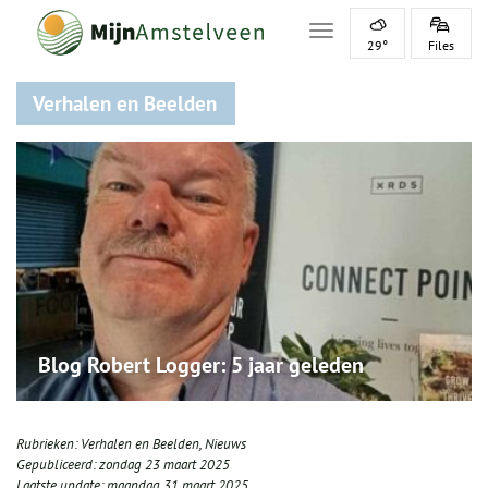
Toggle navigation
29°
Files
Verhalen en Beelden
Blog Robert Logger: 5 jaar geleden
Rubrieken:
Verhalen en Beelden
,
Nieuws
Gepubliceerd:
zondag 23 maart 2025
Laatste update:
maandag 31 maart 2025