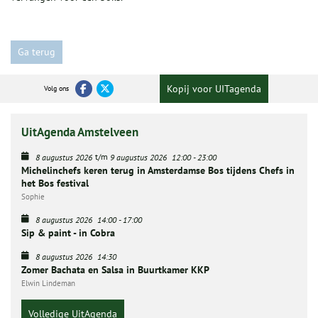
Ga terug
Kopij voor UITagenda
Volg ons
UitAgenda Amstelveen
t/m
8 augustus 2026
9 augustus 2026
12:00
-
23:00
Michelinchefs keren terug in Amsterdamse Bos tijdens Chefs in
het Bos festival
Sophie
8 augustus 2026
14:00
-
17:00
Sip & paint - in Cobra
8 augustus 2026
14:30
Zomer Bachata en Salsa in Buurtkamer KKP
Elwin Lindeman
Volledige UitAgenda