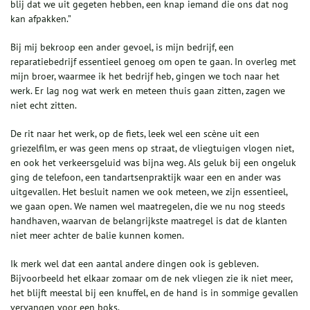
blij dat we uit gegeten hebben, een knap iemand die ons dat nog
kan afpakken.”
Bij mij bekroop een ander gevoel, is mijn bedrijf, een
reparatiebedrijf essentieel genoeg om open te gaan. In overleg met
mijn broer, waarmee ik het bedrijf heb, gingen we toch naar het
werk. Er lag nog wat werk en meteen thuis gaan zitten, zagen we
niet echt zitten.
De rit naar het werk, op de fiets, leek wel een scène uit een
griezelfilm, er was geen mens op straat, de vliegtuigen vlogen niet,
en ook het verkeersgeluid was bijna weg. Als geluk bij een ongeluk
ging de telefoon, een tandartsenpraktijk waar een en ander was
uitgevallen. Het besluit namen we ook meteen, we zijn essentieel,
we gaan open. We namen wel maatregelen, die we nu nog steeds
handhaven, waarvan de belangrijkste maatregel is dat de klanten
niet meer achter de balie kunnen komen.
Ik merk wel dat een aantal andere dingen ook is gebleven.
Bijvoorbeeld het elkaar zomaar om de nek vliegen zie ik niet meer,
het blijft meestal bij een knuffel, en de hand is in sommige gevallen
vervangen voor een boks.