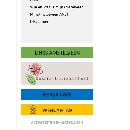
Wie en Wat is MijnAmstelveen
MijnAmstelveen ANBI
Disclaimer
ACTIVITEITEN IN AMSTELVEEN