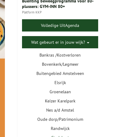
Buenting beweegprogramma voor 80-
plussers: GYM-INN 80+
Platform KKP
Volledige UitAgenda
Wat gebeurt er in jouw wijk?
Bankras /Kostverloren
Bovenkerk/Legmeer
Buitengebied Amstelveen
Elsrijk
Groenelaan
Keizer Karelpark
Nes a/d Amstel
Oude dorp/Patrimonium
Randwijck