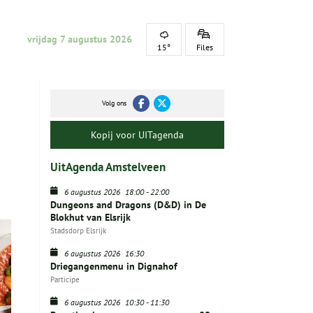
vrijdag 7 augustus 2026
15°
Files
Volg ons
Kopij voor UITagenda
UitAgenda Amstelveen
6 augustus 2026
18:00
-
22:00
Dungeons and Dragons (D&D) in De
Blokhut van Elsrijk
Stadsdorp Elsrijk
6 augustus 2026
16:30
Driegangenmenu in Dignahof
Participe
6 augustus 2026
10:30
-
11:30