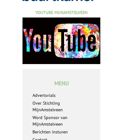
YOUTUBE MIJNAMSTELVEEN
MENU
Advertorials
Over Stichting
MijnAmstelveen
Word Sponsor van
MijnAmstelveen
Berichten insturen
Contact