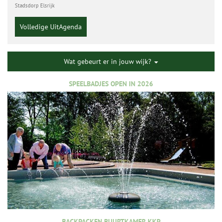
Stadsdorp Elsrijk
Volledige UitAgenda
Wat gebeurt er in jouw wijk?
SPEELBADJES OPEN IN 2026
BACKPACKEN BUURTKAMER KKP