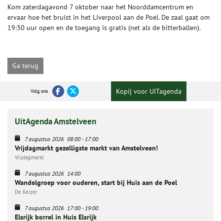
Kom zaterdagavond 7 oktober naar het Noorddamcentrum en
ervaar hoe het bruist in het Liverpool aan de Poel. De zaal gaat om
19:30 uur open en de toegang is gratis (net als de bitterballen).
Ga terug
Kopij voor UITagenda
Volg ons
UitAgenda Amstelveen
7 augustus 2026
08:00
-
17:00
Vrijdagmarkt gezelligste markt van Amstelveen!
Vrijdagmarkt
7 augustus 2026
14:00
Wandelgroep voor ouderen, start bij Huis aan de Poel
De Keizer
7 augustus 2026
17:00
-
19:00
Elsrijk borrel in Huis Elsrijk