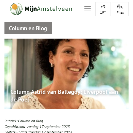
Toggle navigation
19°
Files
Column en Blog
Column Astrid van Ballegoy: Liverpool aan
de Poel
Rubriek:
Column en Blog
Gepubliceerd:
zondag 17 september 2023
Laatste update:
zondag 17 september 2023