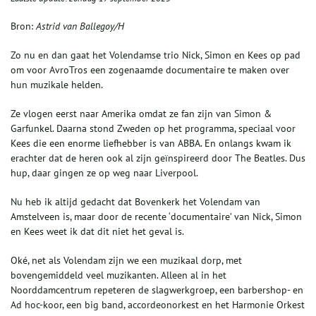
Bron:
Astrid van Ballegoy/H
Zo nu en dan gaat het Volendamse trio Nick, Simon en Kees op pad
om voor AvroTros een zogenaamde documentaire te maken over
hun muzikale helden.
Ze vlogen eerst naar Amerika omdat ze fan zijn van Simon &
Garfunkel. Daarna stond Zweden op het programma, speciaal voor
Kees die een enorme liefhebber is van ABBA. En onlangs kwam ik
erachter dat de heren ook al zijn geïnspireerd door The Beatles. Dus
hup, daar gingen ze op weg naar Liverpool.
Nu heb ik altijd gedacht dat Bovenkerk het Volendam van
Amstelveen is, maar door de recente ‘documentaire’ van Nick, Simon
en Kees weet ik dat dit niet het geval is.
Oké, net als Volendam zijn we een muzikaal dorp, met
bovengemiddeld veel muzikanten. Alleen al in het
Noorddamcentrum repeteren de slagwerkgroep, een barbershop- en
Ad hoc-koor, een big band, accordeonorkest en het Harmonie Orkest