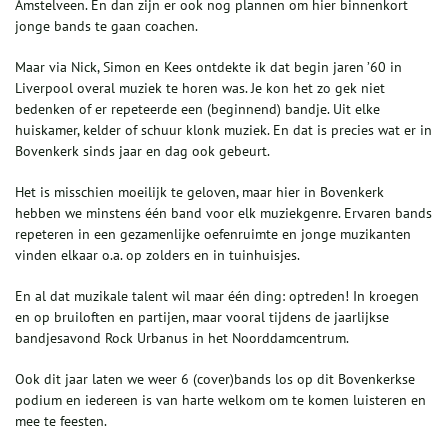
Amstelveen. En dan zijn er ook nog plannen om hier binnenkort
jonge bands te gaan coachen.
Maar via Nick, Simon en Kees ontdekte ik dat begin jaren ’60 in
Liverpool overal muziek te horen was. Je kon het zo gek niet
bedenken of er repeteerde een (beginnend) bandje. Uit elke
huiskamer, kelder of schuur klonk muziek. En dat is precies wat er in
Bovenkerk sinds jaar en dag ook gebeurt.
Het is misschien moeilijk te geloven, maar hier in Bovenkerk
hebben we minstens één band voor elk muziekgenre. Ervaren bands
repeteren in een gezamenlijke oefenruimte en jonge muzikanten
vinden elkaar o.a. op zolders en in tuinhuisjes.
En al dat muzikale talent wil maar één ding: optreden! In kroegen
en op bruiloften en partijen, maar vooral tijdens de jaarlijkse
bandjesavond Rock Urbanus in het Noorddamcentrum.
Ook dit jaar laten we weer 6 (cover)bands los op dit Bovenkerkse
podium en iedereen is van harte welkom om te komen luisteren en
mee te feesten.