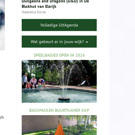
Dungeons and Dragons (D&D) in De
Blokhut van Elsrijk
Stadsdorp Elsrijk
Volledige UitAgenda
Wat gebeurt er in jouw wijk?
SPEELBADJES OPEN IN 2026
BACKPACKEN BUURTKAMER KKP
och