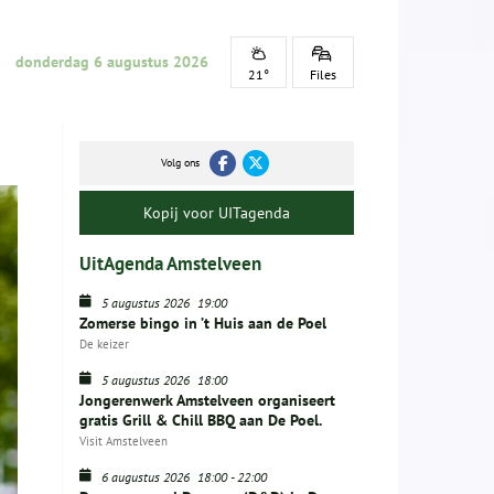
donderdag 6 augustus 2026
21°
Files
Volg ons
Kopij voor UITagenda
UitAgenda Amstelveen
5 augustus 2026
19:00
Zomerse bingo in ’t Huis aan de Poel
De keizer
5 augustus 2026
18:00
Jongerenwerk Amstelveen organiseert
gratis Grill & Chill BBQ aan De Poel.
Visit Amstelveen
6 augustus 2026
18:00
-
22:00