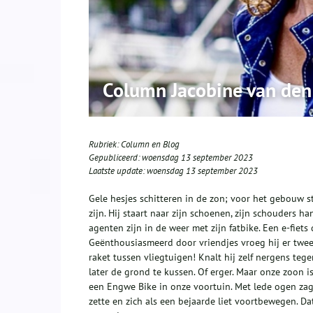
Column Jacobine van den
Rubriek:
Column en Blog
Gepubliceerd:
woensdag 13 september 2023
Laatste update:
woensdag 13 september 2023
Gele hesjes schitteren in de zon; voor het gebouw 
zijn. Hij staart naar zijn schoenen, zijn schouders h
agenten zijn in de weer met zijn fatbike. Een e-fiet
Geënthousiasmeerd door vriendjes vroeg hij er twee 
raket tussen vliegtuigen! Knalt hij zelf nergens t
later de grond te kussen. Of erger. Maar onze zoon i
een Engwe Bike in onze voortuin. Met lede ogen zage
zette en zich als een bejaarde liet voortbewegen. 