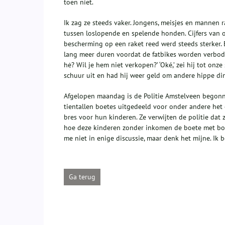
toen niet.
Ik zag ze steeds vaker. Jongens, meisjes en mannen 
tussen loslopende en spelende honden. Cijfers van 
bescherming op een raket reed werd steeds sterker. 
lang meer duren voordat de fatbikes worden verboden,
hė? Wil je hem niet verkopen?’ ‘Oké,’ zei hij tot on
schuur uit en had hij weer geld om andere hippe di
Afgelopen maandag is de Politie Amstelveen begonn
tientallen boetes uitgedeeld voor onder andere het
bres voor hun kinderen. Ze verwijten de politie dat 
hoe deze kinderen zonder inkomen de boete met bom
me niet in enige discussie, maar denk het mijne. Ik 
Ga terug