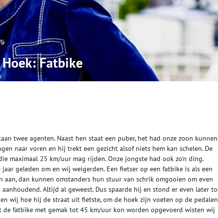
 Hoek: Fatbike
staan twee agenten. Naast hen staat een puber, het had onze zoon kunnen
angen naar voren en hij trekt een gezicht alsof niets hem kan schelen. De
s die maximaal 25 km/uur mag rijden. Onze jongste had ook zo’n ding.
jaar geleden om en wij weigerden. Een fietser op een fatbike is als een
egen aan, dan kunnen omstanders hun stuur van schrik omgooien om even
s aanhoudend. Altijd al geweest. Dus spaarde hij en stond er even later t
n wij hoe hij de straat uit fietste, om de hoek zijn voeten op de pedalen
Dat de fatbike met gemak tot 45 km/uur kon worden opgevoerd wisten wij