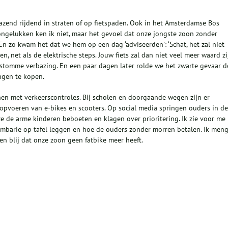
razend rijdend in straten of op fietspaden. Ook in het Amsterdamse Bos
ongelukken ken ik niet, maar het gevoel dat onze jongste zoon zonder
En zo kwam het dat we hem op een dag ‘adviseerden’: ‘Schat, het zal niet
 net als de elektrische steps. Jouw fiets zal dan niet veel meer waard zi
ze stomme verbazing. En een paar dagen later rolde we het zwarte gevaar d
ngen te kopen.
en met verkeerscontroles. Bij scholen en doorgaande wegen zijn er
 opvoeren van e-bikes en scooters. Op social media springen ouders in de
ze de arme kinderen beboeten en klagen over prioritering. Ik zie voor me
barie op tafel leggen en hoe de ouders zonder morren betalen. Ik men
ben blij dat onze zoon geen fatbike meer heeft.