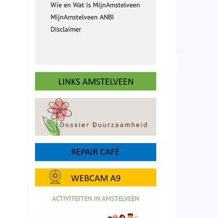
Wie en Wat is MijnAmstelveen
MijnAmstelveen ANBI
Disclaimer
ACTIVITEITEN IN AMSTELVEEN