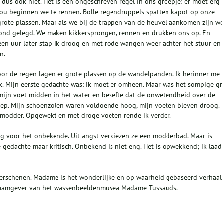
ij dus ook niet. Het is een ongeschreven regel in ons groepje: er moet erg
 kou beginnen we te rennen. Bolle regendruppels spatten kapot op onze
grote plassen. Maar als we bij de trappen van de heuvel aankomen zijn w
ond gelegd. We maken kikkersprongen, rennen en drukken ons op. En
 een uur later stap ik droog en met rode wangen weer achter het stuur en 
n.
oor de regen lagen er grote plassen op de wandelpanden. Ik herinner me
ank. Mijn eerste gedachte was: ik moet er omheen. Maar was het sompige g
 mijn voet midden in het water en besefte dat de onwetendheid over de
diep. Mijn schoenzolen waren voldoende hoog, mijn voeten bleven droog.
 modder. Opgewekt en met droge voeten rende ik verder.
g voor het onbekende. Uit angst verkiezen ze een modderbad. Maar is
ke gedachte maar kritisch. Onbekend is niet eng. Het is opwekkend; ik laad
erschenen. Madame is het wonderlijke en op waarheid gebaseerd verhaal
e naamgever van het wassenbeeldenmusea Madame Tussauds.