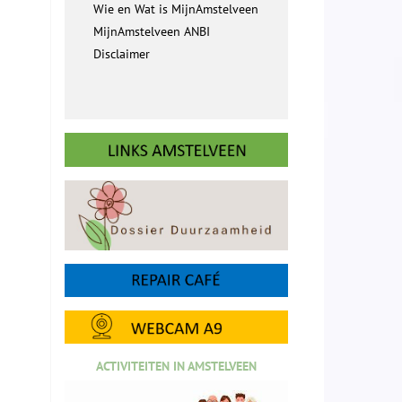
Wie en Wat is MijnAmstelveen
MijnAmstelveen ANBI
Disclaimer
ACTIVITEITEN IN AMSTELVEEN