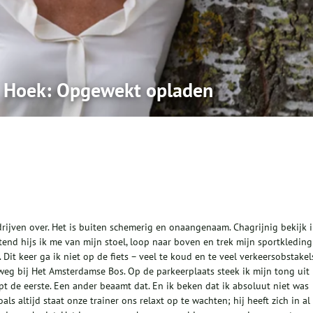
n Hoek: Opgewekt opladen
drijven over. Het is buiten schemerig en onaangenaam. Chagrijnig bekijk i
htend hijs ik me van mijn stoel, loop naar boven en trek mijn sportkleding
Dit keer ga ik niet op de fiets – veel te koud en te veel verkeersobstakels
weg bij Het Amsterdamse Bos. Op de parkeerplaats steek ik mijn tong uit
pt de eerste. Een ander beaamt dat. En ik beken dat ik absoluut niet was
ls altijd staat onze trainer ons relaxt op te wachten; hij heeft zich in al