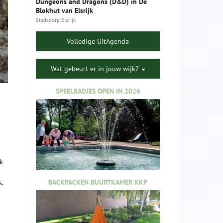
Dungeons and Dragons (D&D) in De
Blokhut van Elsrijk
Stadsdorp Elsrijk
Volledige UitAgenda
Wat gebeurt er in jouw wijk?
SPEELBADJES OPEN IN 2026
k
BACKPACKEN BUURTKAMER KKP
.