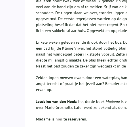
die jaren nooit zwak, ziek of misselijk gemeld. En w
veel aan de hand zijn om af te melden. Stijf van de
schouders. De ringen slaan we over, eronder liggen 
opgewarmd. De eerste regenjassen worden op de gr
plotseling besef ik dat dat het niet meer regent. En
ik in een sukkeldraf aar huis. Opgewekt en opgelade
Enkele weken geleden rende ik ook door het bos. D
een pad bij de Kleine Vijver, het stond volledig bl
naast het wandelpad beter? Ik stapte vooruit. Zette
diepte mij angstig maakte. De plas bleek echter on
Naast het pad zouden ze zeker zijn weggezakt in de
Zelden lopen mensen dwars door een waterplas, ban
angst terecht of praat je het jezelf aan? Benader el
ervan op.
Jacobine van den Hoek:
het derde boek
Madame
is v
over Marie Grosholtz. Later werd ze bekend als d
Madame is
hier
te reserveren.