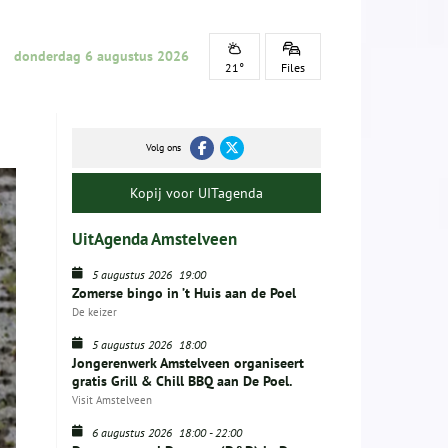
donderdag 6 augustus 2026
21°
Files
Volg ons
Kopij voor UITagenda
UitAgenda Amstelveen
5 augustus 2026
19:00
Zomerse bingo in ’t Huis aan de Poel
De keizer
5 augustus 2026
18:00
Jongerenwerk Amstelveen organiseert
gratis Grill & Chill BBQ aan De Poel.
Visit Amstelveen
6 augustus 2026
18:00
-
22:00