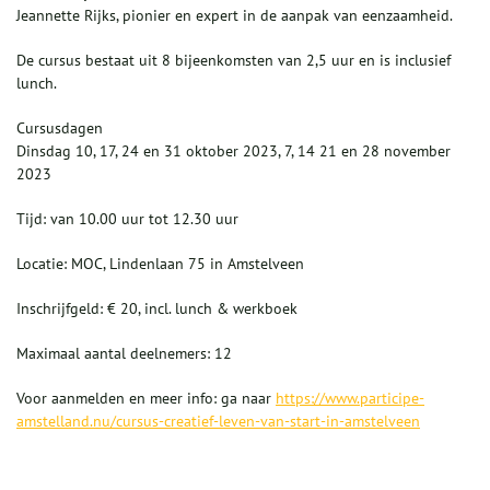
Jeannette Rijks, pionier en expert in de aanpak van eenzaamheid.
De cursus bestaat uit 8 bijeenkomsten van 2,5 uur en is inclusief
lunch.
Cursusdagen
Dinsdag 10, 17, 24 en 31 oktober 2023, 7, 14 21 en 28 november
2023
Tijd: van 10.00 uur tot 12.30 uur
Locatie: MOC, Lindenlaan 75 in Amstelveen
Inschrijfgeld: € 20, incl. lunch & werkboek
Maximaal aantal deelnemers: 12
Voor aanmelden en meer info: ga naar
https://www.participe-
amstelland.nu/cursus-creatief-leven-van-start-in-amstelveen