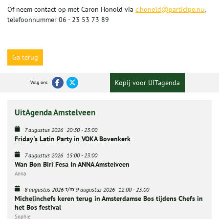
Of neem contact op met Caron Honold via
c.honold@participe.nu
,
telefoonnummer 06 - 23 53 73 89
Ga terug
Kopij voor UITagenda
Volg ons
UitAgenda Amstelveen
7 augustus 2026
20:30
-
23:00
Friday's Latin Party in VOKA Bovenkerk
7 augustus 2026
15:00
-
23:00
Wan Bon Biri Fesa In ANNA Amstelveen
Anna
t/m
8 augustus 2026
9 augustus 2026
12:00
-
23:00
Michelinchefs keren terug in Amsterdamse Bos tijdens Chefs in
het Bos festival
Sophie