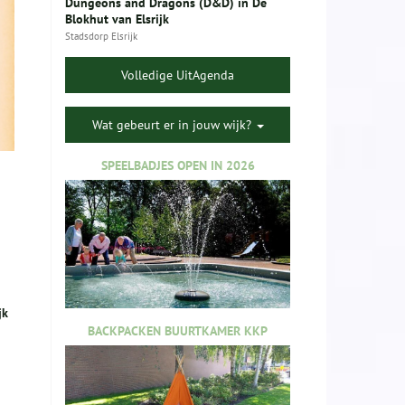
Dungeons and Dragons (D&D) in De
Blokhut van Elsrijk
Stadsdorp Elsrijk
Volledige UitAgenda
Wat gebeurt er in jouw wijk?
SPEELBADJES OPEN IN 2026
jk
BACKPACKEN BUURTKAMER KKP