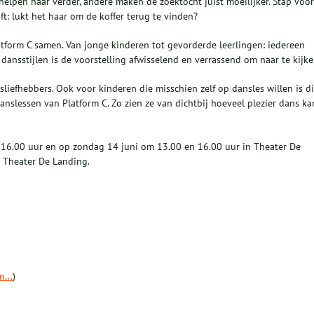
lpen haar verder, andere maken de zoektocht juist moeilijker. Stap voor
ft: lukt het haar om de koffer terug te vinden?
atform C samen. Van jonge kinderen tot gevorderde leerlingen: iedereen
dansstijlen is de voorstelling afwisselend en verrassend om naar te kijke
sliefhebbers. Ook voor kinderen die misschien zelf op dansles willen is di
slessen van Platform C. Zo zien ze van dichtbij hoeveel plezier dans ka
om 16.00 uur en op zondag 14 juni om 13.00 en 16.00 uur in Theater De
n Theater De Landing.
...
)