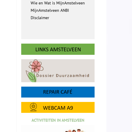
Wie en Wat is MijnAmstelveen
MijnAmstelveen ANBI
Disclaimer
ACTIVITEITEN IN AMSTELVEEN