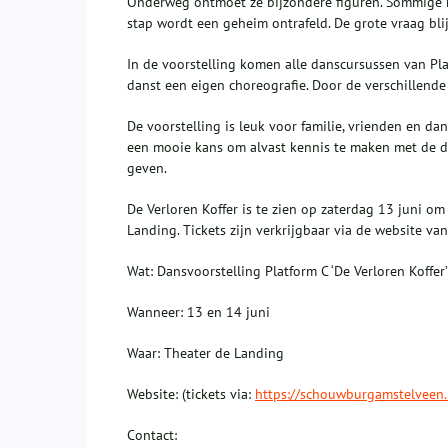
Onderweg ontmoet ze bijzondere figuren. Sommige he
stap wordt een geheim ontrafeld. De grote vraag blij
In de voorstelling komen alle danscursussen van Pl
danst een eigen choreografie. Door de verschillende 
De voorstelling is leuk voor familie, vrienden en dan
een mooie kans om alvast kennis te maken met de dan
geven.
De Verloren Koffer is te zien op zaterdag 13 juni 
Landing. Tickets zijn verkrijgbaar via de website va
Wat: Dansvoorstelling Platform C ‘De Verloren Koffer’
Wanneer: 13 en 14 juni
Waar: Theater de Landing
Website: (tickets via:
https://schouwburgamstelveen.n
Contact: