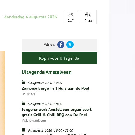
donderdag 6 augustus 2026
21°
Files
Volg ons
Kopij voor UITagenda
UitAgenda Amstelveen
5 augustus 2026
19:00
Zomerse bingo in ’t Huis aan de Poel
De keizer
5 augustus 2026
18:00
Jongerenwerk Amstelveen organiseert
gratis Grill & Chill BBQ aan De Poel.
Visit Amstelveen
6 augustus 2026
18:00
-
22:00