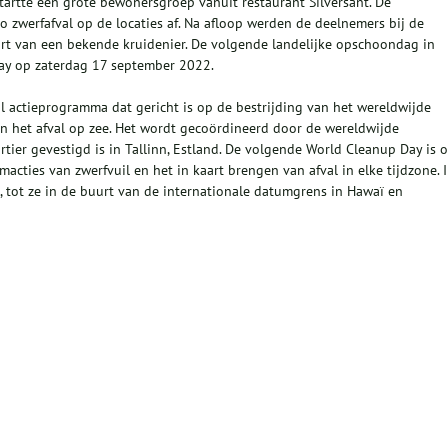
tartte een grote bewonersgroep vanuit restaurant Silversant. De
 zwerfafval op de locaties af. Na afloop werden de deelnemers bij de
taart van een bekende kruidenier. De volgende landelijke opschoondag in
Day op zaterdag 17 september 2022.
al actieprogramma dat gericht is op de bestrijding van het wereldwijde
n het afval op zee. Het wordt gecoördineerd door de wereldwijde
rtier gevestigd is in Tallinn, Estland. De volgende World Cleanup Day is 
ties van zwerfvuil en het in kaart brengen van afval in elke tijdzone. 
 tot ze in de buurt van de internationale datumgrens in Hawaï en