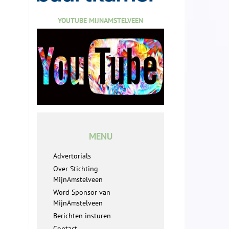
YOUTUBE MIJNAMSTELVEEN
MENU
Advertorials
Over Stichting
MijnAmstelveen
Word Sponsor van
MijnAmstelveen
Berichten insturen
Contact