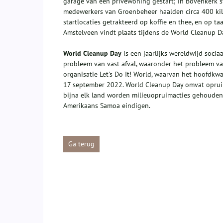
garage van een privéwoning gestart; in Bovenkerk s
medewerkers van Groenbeheer haalden circa 400 kilo
startlocaties getrakteerd op koffie en thee, en op 
Amstelveen vindt plaats tijdens de World Cleanup 
World Cleanup Day
is een jaarlijks wereldwijd socia
probleem van vast afval, waaronder het probleem va
organisatie Let's Do It! World, waarvan het hoofdkwa
17 september 2022. World Cleanup Day omvat opruimac
bijna elk land worden milieuopruimacties gehouden,
Amerikaans Samoa eindigen.
Ga terug