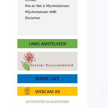
Wie en Wat is MijnAmstelveen
MijnAmstelveen ANBI
Disclaimer
ACTIVITEITEN IN AMSTELVEEN