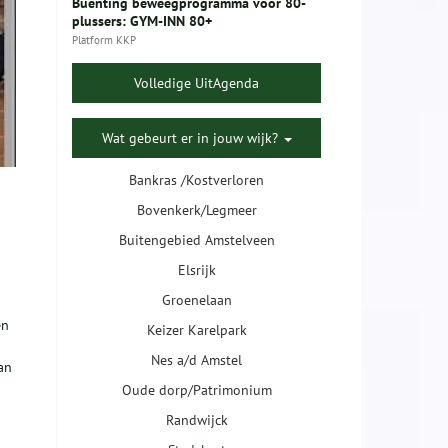
Buenting beweegprogramma voor 80-
plussers: GYM-INN 80+
Platform KKP
Volledige UitAgenda
Wat gebeurt er in jouw wijk?
Bankras /Kostverloren
Bovenkerk/Legmeer
Buitengebied Amstelveen
Elsrijk
Groenelaan
en
Keizer Karelpark
Nes a/d Amstel
an
Oude dorp/Patrimonium
Randwijck