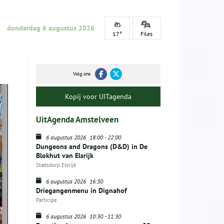
donderdag 6 augustus 2026
17°
Files
Volg ons
Kopij voor UITagenda
UitAgenda Amstelveen
6 augustus 2026
18:00
-
22:00
Dungeons and Dragons (D&D) in De
Blokhut van Elsrijk
Stadsdorp Elsrijk
6 augustus 2026
16:30
Driegangenmenu in Dignahof
Participe
6 augustus 2026
10:30
-
11:30