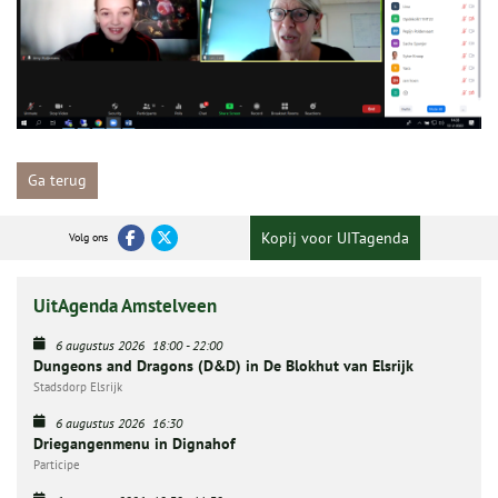
Ga terug
Kopij voor UITagenda
Volg ons
UitAgenda Amstelveen
6 augustus 2026
18:00
-
22:00
Dungeons and Dragons (D&D) in De Blokhut van Elsrijk
Stadsdorp Elsrijk
6 augustus 2026
16:30
Driegangenmenu in Dignahof
Participe