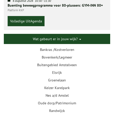
6 augustus 2026
10:30
-
11:30
Buenting beweegprogramma voor 80-plussers: GYM-INN 80+
Platform KKP
Volledige UitAgenda
Wat gebeurt er in jouw wijk?
Bankras /Kostverloren
Bovenkerk/Legmeer
Buitengebied Amstelveen
Elsrijk
Groenelaan
Keizer Karelpark
Nes a/d Amstel
Oude dorp/Patrimonium
Randwijck