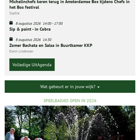
Michelinchefs keren terug in Amsterdamse Bos tijdens Chefs in
het Bos festival
Sophie
8 augustus 2026
14:00
-
17:00
Sip & paint - in Cobra
8 augustus 2026
14:30
Zomer Bachata en Salsa in Buurtkamer KKP
Elwin Lindeman
Volledige UitAgenda
Wat gebeurt er in jouw wijk?
SPEELBADJES OPEN IN 2026