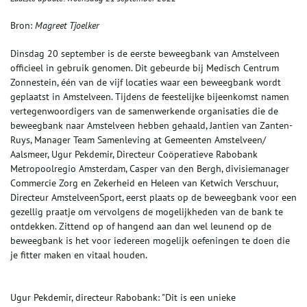
Bron:
Magreet Tjoelker
Dinsdag 20 september is de eerste beweegbank van Amstelveen
officieel in gebruik genomen. Dit gebeurde bij Medisch Centrum
Zonnestein, één van de vijf locaties waar een beweegbank wordt
geplaatst in Amstelveen. Tijdens de feestelijke bijeenkomst namen
vertegenwoordigers van de samenwerkende organisaties die de
beweegbank naar Amstelveen hebben gehaald, Jantien van Zanten-
Ruys, Manager Team Samenleving at Gemeenten Amstelveen/
Aalsmeer, Ugur Pekdemir, Directeur Coöperatieve Rabobank
Metropoolregio Amsterdam, Casper van den Bergh, divisiemanager
Commercie Zorg en Zekerheid en Heleen van Ketwich Verschuur,
Directeur AmstelveenSport, eerst plaats op de beweegbank voor een
gezellig praatje om vervolgens de mogelijkheden van de bank te
ontdekken. Zittend op of hangend aan dan wel leunend op de
beweegbank is het voor iedereen mogelijk oefeningen te doen die
je fitter maken en vitaal houden.
Ugur Pekdemir, directeur Rabobank: "Dit is een unieke