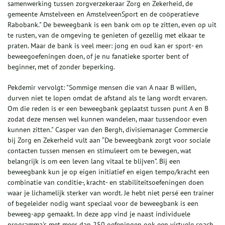
samenwerking tussen zorgverzekeraar Zorg en Zekerheid, de
gemeente Amstelveen en AmstelveenSport en de coöperatieve
Rabobank." De beweegbank is een bank om op te zitten, even op uit
te rusten, van de omgeving te genieten of gezellig met elkaar te
praten. Maar de bank is veel meer: jong en oud kan er sport- en
beweegoefeningen doen, of je nu fanatieke sporter bent of
beginner, met of zonder beperking.
Pekdemir vervolgt: "Sommige mensen die van A naar B willen,
durven niet te lopen omdat de afstand als te lang wordt ervaren.
Om die reden is er een beweegbank geplaatst tussen punt A en B
zodat deze mensen wel kunnen wandelen, maar tussendoor even
kunnen zitten." Casper van den Bergh, divisiemanager Commercie
bij Zorg en Zekerheid vult aan “De beweegbank zorgt voor sociale
contacten tussen mensen en stimuleert om te bewegen, wat
belangrijk is om een leven lang vitaal te blijven”. Bij een
beweegbank kun je op eigen initiatief en eigen tempo/kracht een
combinatie van conditie-, kracht- en stabiliteitsoefeningen doen
waar je lichamelijk sterker van wordt. Je hebt niet persé een trainer
of begeleider nodig want speciaal voor de beweegbank is een
beweeg-app gemaakt. In deze app vind je naast individuele
programma's met meer dan 250 oefeningen ook een virtuele coach