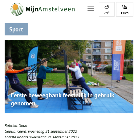
Toggle navigation
29°
Files
Sport
Eerste beweegbank feestelijk in gebruik
genomen
Rubriek:
Sport
Gepubliceerd:
woensdag 21 september 2022
Laatste update:
woensdag 21 september 2022