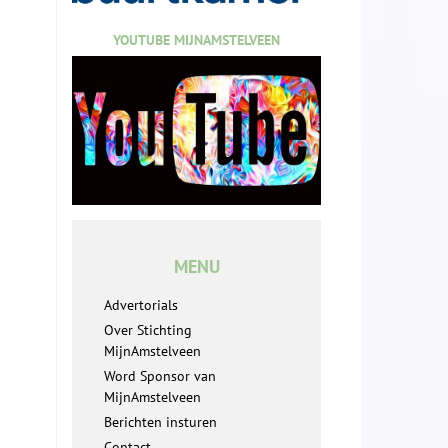
YOUTUBE MIJNAMSTELVEEN
MENU
Advertorials
Over Stichting
MijnAmstelveen
Word Sponsor van
MijnAmstelveen
Berichten insturen
Contact