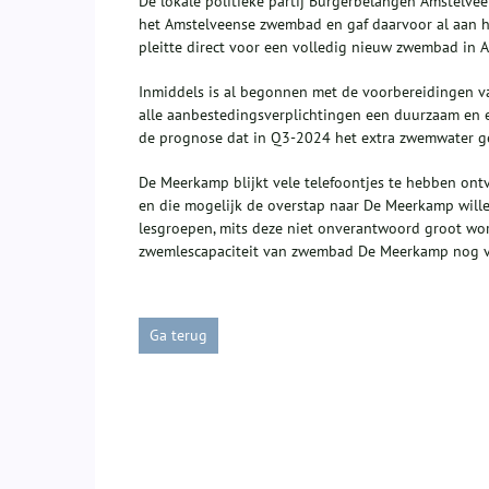
De lokale politieke partij Burgerbelangen Amstelvee
het Amstelveense zwembad en gaf daarvoor al aan 
pleitte direct voor een volledig nieuw zwembad in 
Inmiddels is al begonnen met de voorbereidingen va
alle aanbestedingsverplichtingen een duurzaam en e
de prognose dat in Q3-2024 het extra zwemwater ger
De Meerkamp blijkt vele telefoontjes te hebben ont
en die mogelijk de overstap naar De Meerkamp will
lesgroepen, mits deze niet onverantwoord groot wor
zwemlescapaciteit van zwembad De Meerkamp nog ver
Ga terug