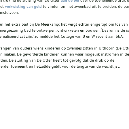
n trok na de sluiting van De Otter
aan de bel
over de toenemende druk 
het
verkwisting van geld
te vinden om het zwembad uit te breiden: de par
Amstelveen.
n het extra bad bij De Meerkamp: het vergt echter enige tijd om los van
nergiezuinig bad te ontwerpen, ontwikkelen en bouwen. ‘Daarom is de is
ealiseerd zal zijn,’ zo meldde het College van B en W recent aan bbA.
vangen van ouders wiens kinderen op zwemles zitten in Uithoorn (De Ott
en maken. De gevorderde kinderen kunnen waar mogelijk instromen in de
den. De sluiting van De Otter heeft tot gevolg dat de druk op de
der toeneemt en hetzelfde geldt voor de lengte van de wachtlijst.