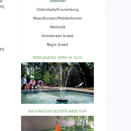
op
Stadshart
tij
Uilenstede/Kronenburg
Waardhuizen/Middenhoven
Westwijk
Amstelveen breed
Regio breed
er)
SPEELBADJES OPEN IN 2026
BACKPACKEN BUURTKAMER KKP