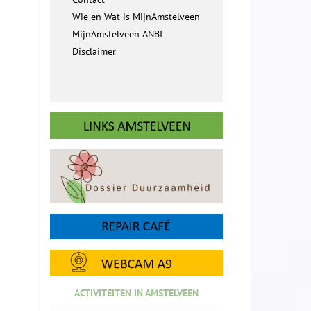
Wie en Wat is MijnAmstelveen
MijnAmstelveen ANBI
Disclaimer
ACTIVITEITEN IN AMSTELVEEN