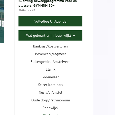
Buenting beweegprogramma voor 80-
plussers: GYM-INN 80+
Platform KKP
Volledige UitAgenda
Wat gebeurt er in jouw wijk?
Bankras /Kostverloren
Bovenkerk/Legmeer
Buitengebied Amstelveen
Elsrijk
Groenelaan
Keizer Karelpark
Nes a/d Amstel
Oude dorp/Patrimonium
Randwijck