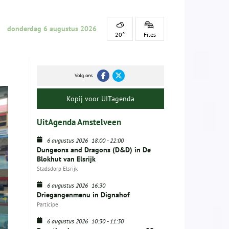
donderdag 6 augustus 2026
20°
Files
Volg ons
Kopij voor UITagenda
UitAgenda Amstelveen
6 augustus 2026
18:00
-
22:00
Dungeons and Dragons (D&D) in De
Blokhut van Elsrijk
Stadsdorp Elsrijk
6 augustus 2026
16:30
Driegangenmenu in Dignahof
Participe
6 augustus 2026
10:30
-
11:30