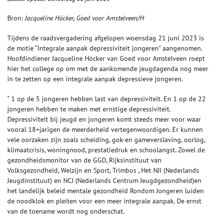
Bron:
Jacqueline Höcker, Goed voor Amstelveen/H
Tijdens de raadsvergadering afgelopen woensdag 21 juni 2023 is
de motie “Integrale aanpak depressiviteit jongeren” aangenomen.
Hoofdindiener Jacqueline Höcker van Goed voor Amstelveen roept
hier het college op om met de aankomende jeugdagenda nog meer
in te zetten op een integrale aanpak depressieve jongeren.
“ 1 op de 5 jongeren hebben last van depressiviteit. En 1 op de 22
jongeren hebben te maken met ernstige depressiviteit.
Depressiviteit bij jeugd en jongeren komt steeds meer voor waar
vooral 18+jarigen de meerderheid vertegenwoordigen. Er kunnen
vele oorzaken zijn zoals scheiding, gok-en gameverslaving, oorlog,
klimaatcrisis, woningnood, prestatiedruk en schoolangst. Zowel de
gezondheidsmonitor van de GGD, Rijksinstituut van
Volksgezondheid, Welzijn en Sport, Trimbos , Het NJI (Nederlands
Jeugdinstituut) en NCJ (Nederlands Centrum Jeugdgezondheid)en
het landelijk beleid mentale gezondheid Rondom Jongeren luiden
de noodklok en pleiten voor een meer integrale aanpak. De ernst
van de toename wordt nog onderschat.