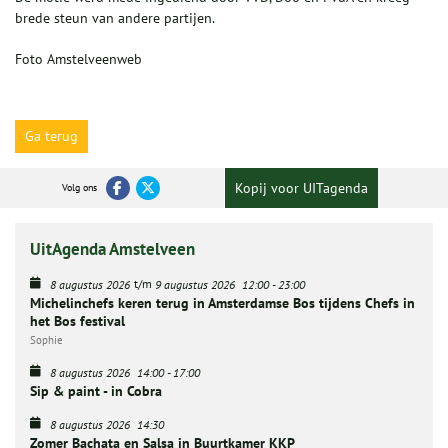
brede steun van andere partijen.
Foto Amstelveenweb
Ga terug
Kopij voor UITagenda
Volg ons
UitAgenda Amstelveen
t/m
8 augustus 2026
9 augustus 2026
12:00
-
23:00
Michelinchefs keren terug in Amsterdamse Bos tijdens Chefs in
het Bos festival
Sophie
8 augustus 2026
14:00
-
17:00
Sip & paint - in Cobra
8 augustus 2026
14:30
Zomer Bachata en Salsa in Buurtkamer KKP