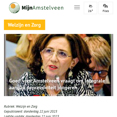
Toggle navigation
26°
Files
Welzijn en Zorg
Goed voor Amstelveen vraagt om Integrale
aanpak depressiviteit jongeren
Rubriek:
Welzijn en Zorg
Gepubliceerd:
donderdag 22 juni 2023
Laatste update:
donderdag 22 juni 2023