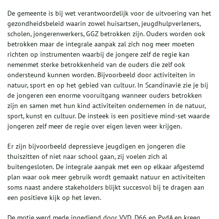
De gemeente is bij wet verantwoordelijk voor de uitvoering van het
gezondheidsbeleid waarin zowel huisartsen, jeugdhulpverleners,
scholen, jongerenwerkers, GGZ betrokken zijn. Ouders worden ook
betrokken maar de integrale aanpak zal zich nog meer moeten
richten op instrumenten waarbij de jongere zelf de regie kan
nemenmet sterke betrokkenheid van de ouders die zelf ook
ondersteund kunnen worden. Bijvoorbeeld door activiteiten in
natuur, sport en op het gebied van cultuur. In Scandinavië zie je bij
de jongeren een enorme vooruitgang wanneer ouders betrokken
zijn en samen met hun kind activiteiten ondernemen in de natuur,
sport, kunst en cultuur. De insteek is een positieve mind-set waarde
jongeren zelf meer de regie over eigen leven weer krijgen.
Er zijn bijvoorbeeld depressieve jeugdigen en jongeren die
thuiszitten of niet naar school gaan, zij voelen zich al
buitengesloten. De integrale aanpak met een op elkaar afgestemd
plan waar ook meer gebruik wordt gemaakt natuur en activiteiten
soms naast andere stakeholders blijkt succesvol bij te dragen aan
een positieve kijk op het leven.
De motie werd mede ingediend door VVD, D66 en PvdA en kreeg