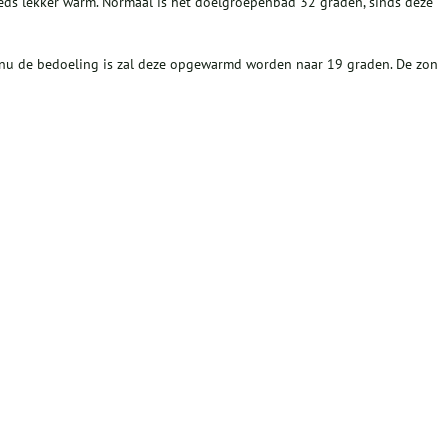
eeds lekker warm. Normaal is het doelgroepenbad 32 graden, sinds deze
 nu de bedoeling is zal deze opgewarmd worden naar 19 graden. De zon