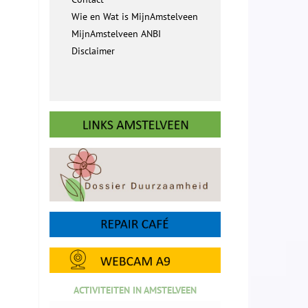
Wie en Wat is MijnAmstelveen
MijnAmstelveen ANBI
Disclaimer
ACTIVITEITEN IN AMSTELVEEN