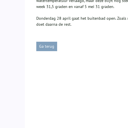
watertemperatuur verlaagd, maar deze blijft nog st
week 31,5 graden en vanaf 5 mei 31 graden.
Donderdag 28 april gaat het buitenbad open. Zoals
doet daarna de rest.
Ga terug