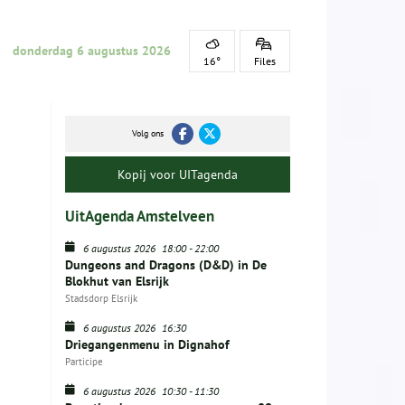
donderdag 6 augustus 2026
16°
Files
Volg ons
Kopij voor UITagenda
UitAgenda Amstelveen
6 augustus 2026
18:00
-
22:00
Dungeons and Dragons (D&D) in De
Blokhut van Elsrijk
Stadsdorp Elsrijk
6 augustus 2026
16:30
Driegangenmenu in Dignahof
Participe
6 augustus 2026
10:30
-
11:30