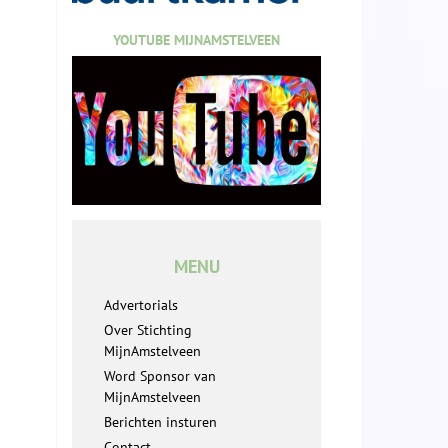
YOUTUBE MIJNAMSTELVEEN
MENU
Advertorials
Over Stichting
MijnAmstelveen
Word Sponsor van
MijnAmstelveen
Berichten insturen
Contact