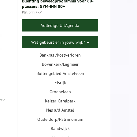
Buenting beweegprogramma voor 80-
plussers: GYM-INN 80+
Platform KKP
Volledige UitAgenda
Wat gebeurt er in jouw wijk?
Bankras /Kostverloren
Bovenkerk/Legmeer
Buitengebied Amstelveen
Elsrijk
Groenelaan
eze
Keizer Karelpark
Nes a/d Amstel
Oude dorp/Patrimonium
Randwijck