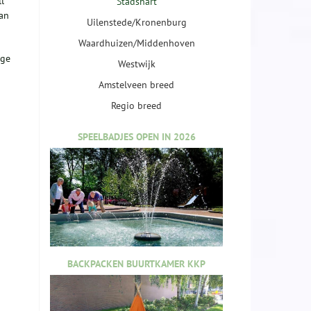
l
Stadshart
van
Uilenstede/Kronenburg
Waardhuizen/Middenhoven
nge
Westwijk
Amstelveen breed
Regio breed
SPEELBADJES OPEN IN 2026
BACKPACKEN BUURTKAMER KKP