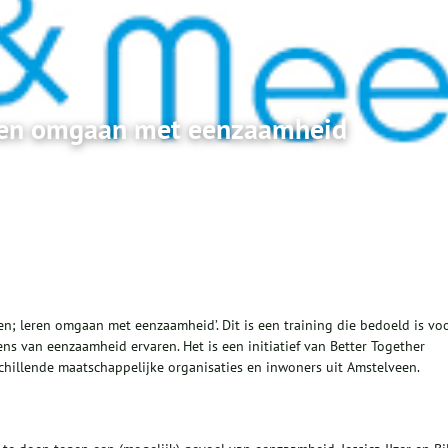
eren omgaan met eenzaamheid
en; leren omgaan met eenzaamheid’. Dit is een training die bedoeld is vo
s van eenzaamheid ervaren. Het is een initiatief van Better Together
hillende maatschappelijke organisaties en inwoners uit Amstelveen.