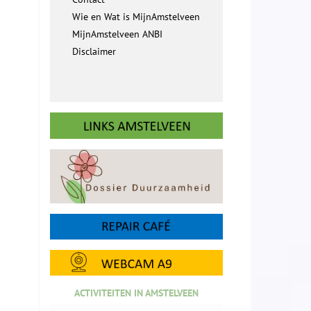
Wie en Wat is MijnAmstelveen
MijnAmstelveen ANBI
Disclaimer
ACTIVITEITEN IN AMSTELVEEN