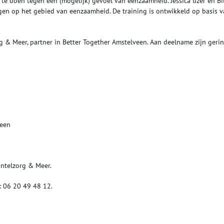
 te doen tegen een (mogelijk) gevoel van eenzaamheid. Jessica IJzer en Bil
igen op het gebied van eenzaamheid. De training is ontwikkeld op basis 
g & Meer, partner in Better Together Amstelveen. Aan deelname zijn geri
veen
ntelzorg & Meer.
: 06 20 49 48 12.