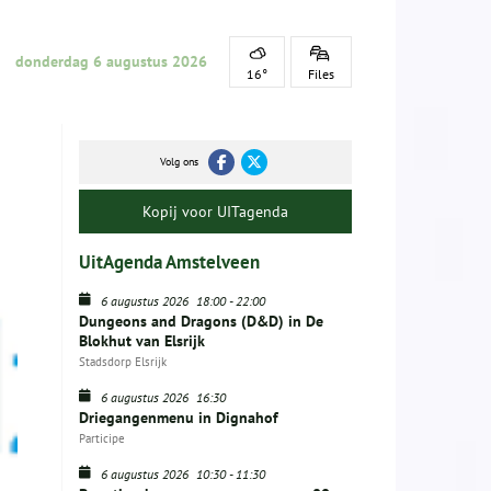
donderdag 6 augustus 2026
16°
Files
Volg ons
Kopij voor UITagenda
UitAgenda Amstelveen
6 augustus 2026
18:00
-
22:00
Dungeons and Dragons (D&D) in De
Blokhut van Elsrijk
Stadsdorp Elsrijk
6 augustus 2026
16:30
Driegangenmenu in Dignahof
Participe
6 augustus 2026
10:30
-
11:30