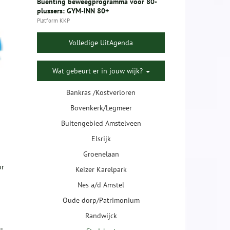
Buenting beweegprogramma voor 80-
plussers: GYM-INN 80+
Platform KKP
Volledige UitAgenda
Wat gebeurt er in jouw wijk?
Bankras /Kostverloren
Bovenkerk/Legmeer
Buitengebied Amstelveen
Elsrijk
Groenelaan
or
Keizer Karelpark
Nes a/d Amstel
Oude dorp/Patrimonium
Randwijck