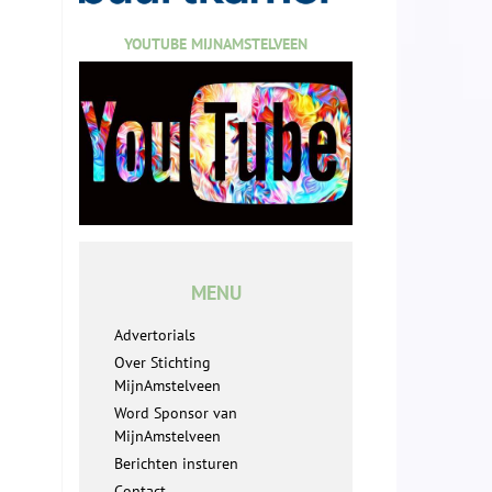
YOUTUBE MIJNAMSTELVEEN
MENU
Advertorials
Over Stichting
MijnAmstelveen
Word Sponsor van
MijnAmstelveen
Berichten insturen
Contact