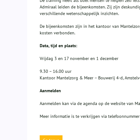
De training heeft als doel mensen te helpen zelf iets
Admiraal leiden de bijeenkomsten. Zij zijn deskund
verschillende wetenschappelijk inzichten.
De bijeenkomsten zijn in het kantoor van Mantelzor
kosten verbonden.
Data, tijd en plaats:
Vrijdag 3 en 17 november en 1 december
9.30 – 16.00 uur
Kantoor Mantelzorg & Meer – Bouwerij 4-d, Amstel
Aanmelden
Aanmelden kan via de agenda op de website van Ma
Meer informatie is te verkrijgen via telefoonnummer