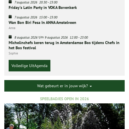
7 augustus 2026
20:30
-
23:00
Friday's Latin Party in VOKA Bovenkerk
7 augustus 2026
15:00
-
23:00
Wan Bon Biri Fesa In ANNA Amstelveen
Anna
t/m
8 augustus 2026
9 augustus 2026
12:00
-
23:00
Michelinchefs keren terug in Amsterdamse Bos tijdens Chefs in
het Bos festival
Sophie
Volledige UitAgenda
Wat gebeurt er in jouw wijk?
SPEELBADJES OPEN IN 2026