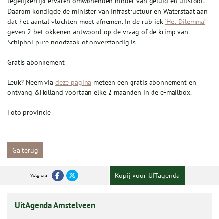
tegelijkertijd ervaren omwonenden hinder van geluid en uitstoot.
Daarom kondigde de minister van Infrastructuur en Waterstaat aan
dat het aantal vluchten moet afnemen. In de rubriek
‘Het Dilemma’
geven 2 betrokkenen antwoord op de vraag of de krimp van
Schiphol pure noodzaak of onverstandig is.
Gratis abonnement
Leuk? Neem via
deze pagina
meteen een gratis abonnement en
ontvang &Holland voortaan elke 2 maanden in de e-mailbox.
Foto provincie
Ga terug
Kopij voor UITagenda
Volg ons
UitAgenda Amstelveen