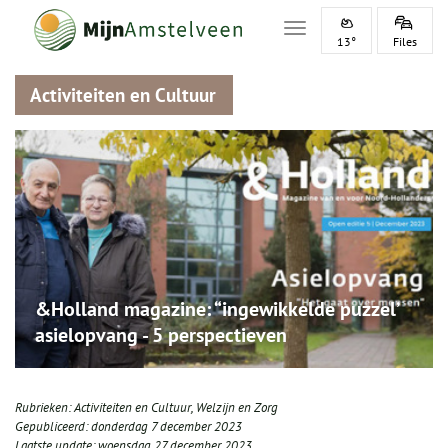
Toggle navigation
13°
Files
Activiteiten en Cultuur
&Holland magazine: “ingewikkelde puzzel’
asielopvang - 5 perspectieven
Rubrieken:
Activiteiten en Cultuur
,
Welzijn en Zorg
Gepubliceerd:
donderdag 7 december 2023
Laatste update:
woensdag 27 december 2023