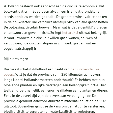
&Holland besteedt ook aandacht aan de circulaire economie. Dat
betekent dat er in 2050 geen afval meer is en dat grondstoffen
steeds opnieuw worden gebruikt. De grootste winst valt te boeken
in de bouwsector. Die verbruikt namelijk 50% van alle grondstoffen.
De oplossing: circulair bouwen. Maar wat is dat eigenlijk? 8 vragen
en antwoorden geven inzicht. Zo legt
het artikel
uit wat belangrijk
is voor inwoners die circulair willen gaan wonen, bouwen of
verbouwen, hoe circulair slopen in zijn werk gaat en wat een
oogstmaatschappij is.
Rijke rietkragen
Daarnaast schetst &Holland een beeld van
natuurvriendelijke
oevers
. Wist je dat de provincie ruim 250 kilometer aan oevers
langs Noord-Hollandse wateren onderhoudt? Ze hebben met hun
bloeiende planten en rijke rietkragen een belangrijke functie. Hier
leeft en groeit namelijk een enorme rijkdom aan planten en dieren.
Eens in de zoveel tijd zijn de oevers aan vervanging toe. De
provincie gebruikt daarvoor duurzaam materiaal en let op de CO2-
uitstoot. Bovendien grijpt ze de kans om de natuur te versterken,
biodiversiteit te vergroten en waterkwaliteit te verbeteren.