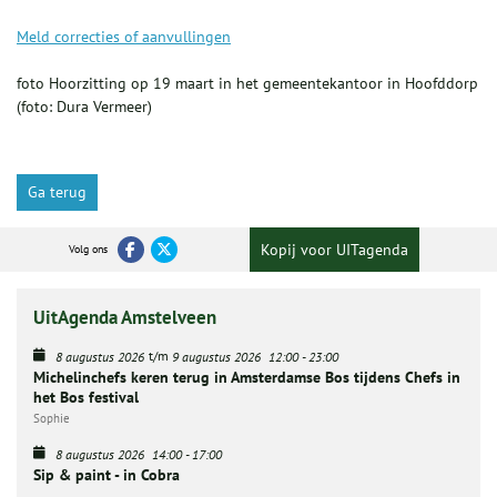
Meld correcties of aanvullingen
foto Hoorzitting op 19 maart in het gemeentekantoor in Hoofddorp
(foto: Dura Vermeer)
Ga terug
Kopij voor UITagenda
Volg ons
UitAgenda Amstelveen
t/m
8 augustus 2026
9 augustus 2026
12:00
-
23:00
Michelinchefs keren terug in Amsterdamse Bos tijdens Chefs in
het Bos festival
Sophie
8 augustus 2026
14:00
-
17:00
Sip & paint - in Cobra