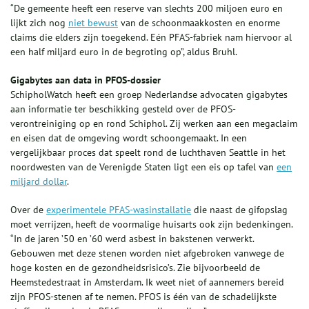
“De gemeente heeft een reserve van slechts 200 miljoen euro en
lijkt zich nog
niet bewust
van de schoonmaakkosten en enorme
claims die elders zijn toegekend. Eén PFAS-fabriek nam hiervoor al
een half miljard euro in de begroting op”, aldus Bruhl.
Gigabytes aan data in PFOS-dossier
SchipholWatch heeft een groep Nederlandse advocaten gigabytes
aan informatie ter beschikking gesteld over de PFOS-
verontreiniging op en rond Schiphol. Zij werken aan een megaclaim
en eisen dat de omgeving wordt schoongemaakt. In een
vergelijkbaar proces dat speelt rond de luchthaven Seattle in het
noordwesten van de Verenigde Staten ligt een eis op tafel van
een
miljard dollar
.
Over de
experimentele PFAS-wasinstallatie
die naast de gifopslag
moet verrijzen, heeft de voormalige huisarts ook zijn bedenkingen.
“In de jaren ’50 en ’60 werd asbest in bakstenen verwerkt.
Gebouwen met deze stenen worden niet afgebroken vanwege de
hoge kosten en de gezondheidsrisico’s. Zie bijvoorbeeld de
Heemstedestraat in Amsterdam. Ik weet niet of aannemers bereid
zijn PFOS-stenen af te nemen. PFOS is één van de schadelijkste