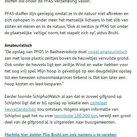
stoffen die onder de PFAS-verzameling vallen.”
PFAS-stoffen zijn geniepig omdat ze in de natuur niet afbreken en
zich ophopen in onder meer het menselijk lichaam, in het slib van
sloten en meren en in de natuur. “Ook al verdun je PFAS tot onder
de plaatselijke ‘veilige’ norm, het stapelt zich op”, aldus Bruhl.
Amateuristisch
“De opslag van PFOS in Badhoevedorp doet
nogal amateuristisch
aan met losse plastic zeiltjes boven de heuveltjes vervuilde grond.
Ook onder de heuvels ligt een zeiltje. Wind en water hebben voor
het oog vrij spel. Mijn hoop is gevestigd op een deugdelijke opslag
tot een bewezen schoonmaakproces bekend is. Dat kan later een
hoop kosten en leed besparen.”
Eerder toonde SchipholWatch al aan dat er zoveel gifgrond op
Schiphol ligt dat er bij opslag op lokatie een
compleet
heuvellandschap
zou ontstaan. Volgens eigen informatie van
Schiphol gaat het nu over
tenminste 180.000 ton
, terwijl een groot
deel van de gifgrond al is uitgereden naar buurgemeenten.
Machtig hier dokter Flip Bruhl om ook namens u te spreken