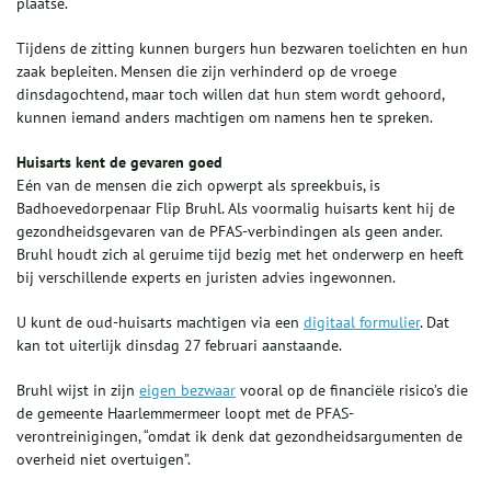
plaatse.
Tijdens de zitting kunnen burgers hun bezwaren toelichten en hun
zaak bepleiten. Mensen die zijn verhinderd op de vroege
dinsdagochtend, maar toch willen dat hun stem wordt gehoord,
kunnen iemand anders machtigen om namens hen te spreken.
Huisarts kent de gevaren goed
Eén van de mensen die zich opwerpt als spreekbuis, is
Badhoevedorpenaar Flip Bruhl. Als voormalig huisarts kent hij de
gezondheidsgevaren van de PFAS-verbindingen als geen ander.
Bruhl houdt zich al geruime tijd bezig met het onderwerp en heeft
bij verschillende experts en juristen advies ingewonnen.
U kunt de oud-huisarts machtigen via een
digitaal formulier
. Dat
kan tot uiterlijk dinsdag 27 februari aanstaande.
Bruhl wijst in zijn
eigen bezwaar
vooral op de financiële risico’s die
de gemeente Haarlemmermeer loopt met de PFAS-
verontreinigingen, “omdat ik denk dat gezondheidsargumenten de
overheid niet overtuigen”.