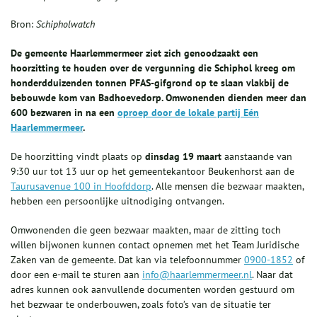
Bron:
Schipholwatch
De gemeente Haarlemmermeer ziet zich genoodzaakt een
hoorzitting te houden over de vergunning die Schiphol kreeg om
honderdduizenden tonnen PFAS-gifgrond op te slaan vlakbij de
bebouwde kom van Badhoevedorp. Omwonenden dienden meer dan
600 bezwaren in na een
oproep door de lokale partij Eén
Haarlemmermeer
.
De hoorzitting vindt plaats op
dinsdag 19 maart
aanstaande van
9:30 uur tot 13 uur op het gemeentekantoor Beukenhorst aan de
Taurusavenue 100 in Hoofddorp
. Alle mensen die bezwaar maakten,
hebben een persoonlijke uitnodiging ontvangen.
Omwonenden die geen bezwaar maakten, maar de zitting toch
willen bijwonen kunnen contact opnemen met het Team Juridische
Zaken van de gemeente. Dat kan via telefoonnummer
0900-1852
of
door een e-mail te sturen aan
info@haarlemmermeer.nl
. Naar dat
adres kunnen ook aanvullende documenten worden gestuurd om
het bezwaar te onderbouwen, zoals foto’s van de situatie ter