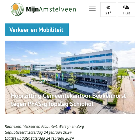
Toggle navigation
21°
Files
Verkeer en Mobiliteit
Hoorzitting Gemeentekantoor Beukenhorst
tegen PFAS-gifopslag Schiphol
Rubrieken:
Verkeer en Mobiliteit
,
Welzijn en Zorg
Gepubliceerd:
zaterdag 24 februari 2024
Laatste update:
zaterdag 24 februari 2024