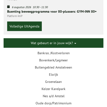
6 augustus 2026
10:30
-
11:30
Buenting beweegprogramma voor 80-plussers: GYM-INN 80+
Platform KKP
Volledige UitAgenda
Wat gebeurt er in jouw wijk?
Bankras /Kostverloren
Bovenkerk/Legmeer
Buitengebied Amstelveen
Elsrijk
Groenelaan
Keizer Karelpark
Nes a/d Amstel
Oude dorp/Patrimonium