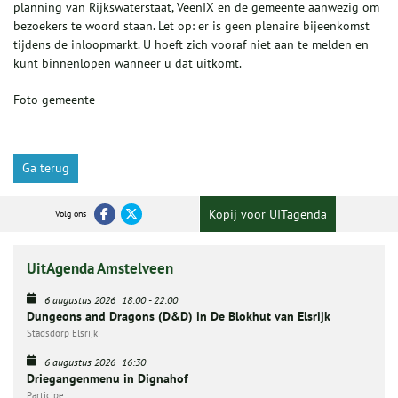
planning van Rijkswaterstaat, VeenIX en de gemeente aanwezig om
bezoekers te woord staan. Let op: er is geen plenaire bijeenkomst
tijdens de inloopmarkt. U hoeft zich vooraf niet aan te melden en
kunt binnenlopen wanneer u dat uitkomt.
Foto gemeente
Ga terug
Kopij voor UITagenda
Volg ons
UitAgenda Amstelveen
6 augustus 2026
18:00
-
22:00
Dungeons and Dragons (D&D) in De Blokhut van Elsrijk
Stadsdorp Elsrijk
6 augustus 2026
16:30
Driegangenmenu in Dignahof
Participe