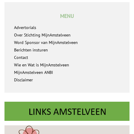
MENU
Advertorials
Over Stichting MijnAmstelveen
Word Sponsor van MijnAmstelveen
Berichten insturen
Contact
Wie en Wat is MijnAmstelveen
MijnAmstelveen ANBI
Disclaimer