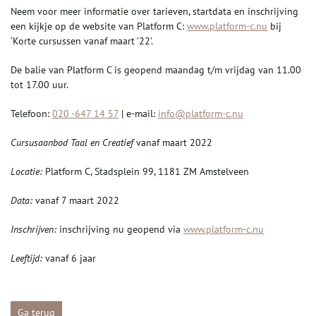
Neem voor meer informatie over tarieven, startdata en inschrijving
een kijkje op de website van Platform C:
www.platform-c.nu
bij
‘Korte cursussen vanaf maart ’22’.
De balie van Platform C is geopend maandag t/m vrijdag van 11.00
tot 17.00 uur.
Telefoon:
020 -647 14 57
| e-mail:
info@platform-c.nu
Cursusaanbod
Taal en Creatief
vanaf maart 2022
Locatie:
Platform C, Stadsplein 99, 1181 ZM Amstelveen
Data:
vanaf 7 maart 2022
Inschrijven:
inschrijving nu geopend via
www.platform-c.nu
Leeftijd:
vanaf 6 jaar
Ga terug