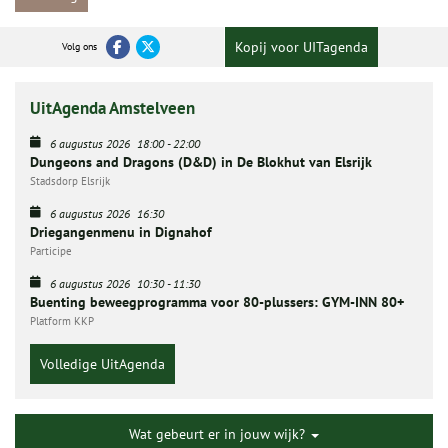
Kopij voor UITagenda
Volg ons
UitAgenda Amstelveen
6 augustus 2026
18:00
-
22:00
Dungeons and Dragons (D&D) in De Blokhut van Elsrijk
Stadsdorp Elsrijk
6 augustus 2026
16:30
Driegangenmenu in Dignahof
Participe
6 augustus 2026
10:30
-
11:30
Buenting beweegprogramma voor 80-plussers: GYM-INN 80+
Platform KKP
Volledige UitAgenda
Wat gebeurt er in jouw wijk?