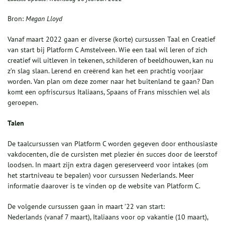
Bron:
Megan Lloyd
Vanaf maart 2022 gaan er diverse (korte) cursussen Taal en Creatief
van start bij Platform C Amstelveen. Wie een taal wil leren of zich
creatief wil uitleven in tekenen, schilderen of beeldhouwen, kan nu
z’n slag slaan. Lerend en creërend kan het een prachtig voorjaar
worden. Van plan om deze zomer naar het buitenland te gaan? Dan
komt een opfriscursus Italiaans, Spaans of Frans misschien wel als
geroepen.
Talen
De taalcursussen van Platform C worden gegeven door enthousiaste
vakdocenten, die de cursisten met plezier én succes door de leerstof
loodsen. In maart zijn extra dagen gereserveerd voor intakes (om
het startniveau te bepalen) voor cursussen Nederlands. Meer
informatie daarover is te vinden op de website van Platform C.
De volgende cursussen gaan in maart ’22 van start:
Nederlands (vanaf 7 maart), Italiaans voor op vakantie (10 maart),