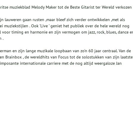
itse muziekblad Melody Maker tot de Beste Gitarist ter Wereld verkozen 
n lauweren gaan rusten ,maar bleef zich verder ontwikkelen ,met als
lei muziekstijlen . Ook 'Live ' geniet het publiek over de hele wereld nog
el voor timing en harmonie en zijn vermogen om jazz, rock, blues, dance e
 .
man en zijn lange muzikale loopbaan van zo'n 60 jaar centraal. Van de
en Brainbox , de wereldhits van Focus tot de solostukken van zijn laatste
 imposante internationale carriere met de nog altijd weergaloze Jan