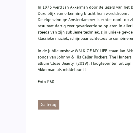
In 1973 werd Jan Akkerman door de lezers van het Br
Deze blijk van erkenning bracht hem wereldroem .
De eigenzinnige Amsterdammer is echter nooit op zij
resultaat dertig zeer gevarieerde soloplaten in aller
steeds van zijn sublieme techniek, zijn unieke gevo
klassieke muziek, schijnbaar achteloos te combineren
In de jubileumshow WALK OF MY LIFE staan Jan Akker
songs van Johnny & His Cellar Rockers, The Hunters 
album 'Close Beauty ' (2019) . Hoogtepunten uit zijn
Akkerman als middelpunt !
Foto P60
Ga terug