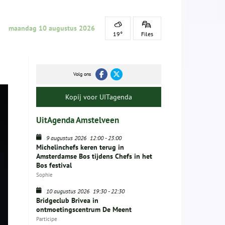
maandag 10 augustus 2026
19°
Files
Volg ons
Kopij voor UITagenda
UitAgenda Amstelveen
9 augustus 2026
12:00
-
23:00
Michelinchefs keren terug in
Amsterdamse Bos tijdens Chefs in het
Bos festival
Sophie
10 augustus 2026
19:30
-
22:30
Bridgeclub Brivea in
ontmoetingscentrum De Meent
Participe