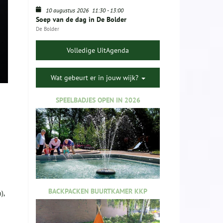
10 augustus 2026
11:30
-
13:00
Soep van de dag in De Bolder
De Bolder
Volledige UitAgenda
Wat gebeurt er in jouw wijk?
SPEELBADJES OPEN IN 2026
BACKPACKEN BUURTKAMER KKP
),