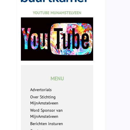
YOUTUBE MIJNAMSTELVEEN
MENU
Advertorials
Over Stichting
MijnAmstelveen
Word Sponsor van
MijnAmstelveen
Berichten insturen