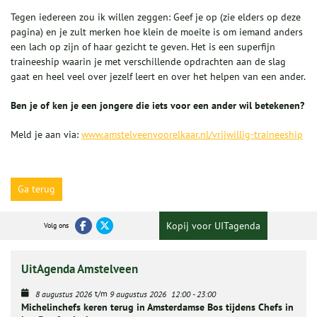
Tegen iedereen zou ik willen zeggen: Geef je op (zie elders op deze
pagina) en je zult merken hoe klein de moeite is om iemand anders
een lach op zijn of haar gezicht te geven. Het is een superfijn
traineeship waarin je met verschillende opdrachten aan de slag
gaat en heel veel over jezelf leert en over het helpen van een ander.
Ben je of ken je een jongere die iets voor een ander wil betekenen?
Meld je aan via:
www.amstelveenvoorelkaar.nl/vrijwillig-traineeship
Ga terug
Kopij voor UITagenda
Volg ons
UitAgenda Amstelveen
t/m
8 augustus 2026
9 augustus 2026
12:00
-
23:00
Michelinchefs keren terug in Amsterdamse Bos tijdens Chefs in