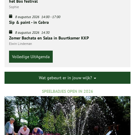
het Bos festival
Sophie
8 augustus 2026
14:00
-
17:00
Sip & paint - in Cobra
8 augustus 2026
14:30
Zomer Bachata en Salsa in Buurtkamer KKP
Elwin Lindeman
Volledige UitAgenda
Wat gebeurt er in jouw wijk?
SPEELBADJES OPEN IN 2026