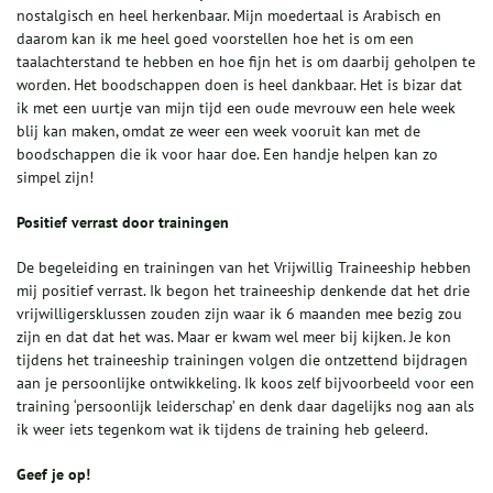
nostalgisch en heel herkenbaar. Mijn moedertaal is Arabisch en
daarom kan ik me heel goed voorstellen hoe het is om een
taalachterstand te hebben en hoe fijn het is om daarbij geholpen te
worden. Het boodschappen doen is heel dankbaar. Het is bizar dat
ik met een uurtje van mijn tijd een oude mevrouw een hele week
blij kan maken, omdat ze weer een week vooruit kan met de
boodschappen die ik voor haar doe. Een handje helpen kan zo
simpel zijn!
Positief verrast door trainingen
De begeleiding en trainingen van het Vrijwillig Traineeship hebben
mij positief verrast. Ik begon het traineeship denkende dat het drie
vrijwilligersklussen zouden zijn waar ik 6 maanden mee bezig zou
zijn en dat dat het was. Maar er kwam wel meer bij kijken. Je kon
tijdens het traineeship trainingen volgen die ontzettend bijdragen
aan je persoonlijke ontwikkeling. Ik koos zelf bijvoorbeeld voor een
training ‘persoonlijk leiderschap’ en denk daar dagelijks nog aan als
ik weer iets tegenkom wat ik tijdens de training heb geleerd.
Geef je op!