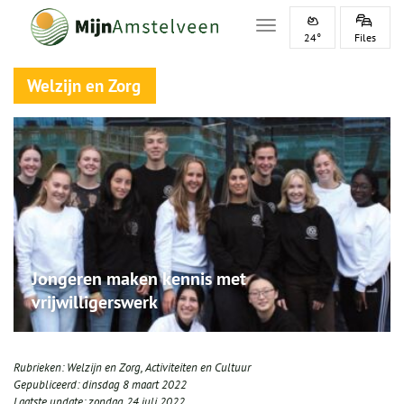
Toggle navigation
24°
Files
Welzijn en Zorg
Jongeren maken kennis met
vrijwilligerswerk
Rubrieken:
Welzijn en Zorg
,
Activiteiten en Cultuur
Gepubliceerd:
dinsdag 8 maart 2022
Laatste update:
zondag 24 juli 2022