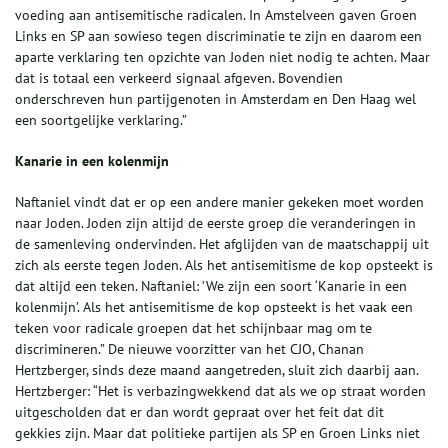
voeding aan antisemitische radicalen. In Amstelveen gaven Groen
Links en SP aan sowieso tegen discriminatie te zijn en daarom een
aparte verklaring ten opzichte van Joden niet nodig te achten. Maar
dat is totaal een verkeerd signaal afgeven. Bovendien
onderschreven hun partijgenoten in Amsterdam en Den Haag wel
een soortgelijke verklaring.”
Kanarie in een kolenmijn
Naftaniel vindt dat er op een andere manier gekeken moet worden
naar Joden. Joden zijn altijd de eerste groep die veranderingen in
de samenleving ondervinden. Het afglijden van de maatschappij uit
zich als eerste tegen Joden. Als het antisemitisme de kop opsteekt is
dat altijd een teken. Naftaniel: ’We zijn een soort ‘Kanarie in een
kolenmijn’. Als het antisemitisme de kop opsteekt is het vaak een
teken voor radicale groepen dat het schijnbaar mag om te
discrimineren.” De nieuwe voorzitter van het CJO, Chanan
Hertzberger, sinds deze maand aangetreden, sluit zich daarbij aan.
Hertzberger: “Het is verbazingwekkend dat als we op straat worden
uitgescholden dat er dan wordt gepraat over het feit dat dit
gekkies zijn. Maar dat politieke partijen als SP en Groen Links niet