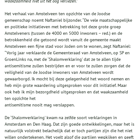
waakzaamheid niet uit het oog verliezen
.”
Het verhaal van Amstelveen ten opzichte van de Joodse
gemeenschap noemt Naftaniel bijzonder. “De vele maatschappelijke
en politieke initiatieven met betrekking tot deze grote groep
Amstelveners (tussen de 4000 en 5000 inwoners – red.) en de
betrokkenheid die getoond wordt vanuit de gemeente maakt
Amstelveen een fijne stad voor Joden om te wonen, zegt Naftaniel:
“Vorig jaar verklaarde de Gemeenteraad van Amstelveen, op SP en
GroenLinks na, met de ‘Shalomverklaring’ dat ze te allen tijde
antisemitisme zullen bestrijden en er voor te zullen zorgen dat de
veiligheid van de Joodse inwoners van Amstelveen wordt
gewaarborgd. Ik mocht bij deze gelegenheid het woord nemen en
heb mijn grote waardering uitgesproken voor dit initiatief. Maar
ook heb ik mijn bezorgdheid uitgesproken en dat waakzaamheid
ten opzichte het
antisemitisme nooit mag verslappen.
De ‘Shalomverklaring’ kwam na zelfde soort verklaringen in
Amsterdam en Den Haag. Dat zijn goede ontwikkelingen, maar het is
natuurlijk volstrekt belachelijk dat er toch partijen zijn die het niet
willen ondertekenen. Het voelt alsof die partijen wegkijken en geeft