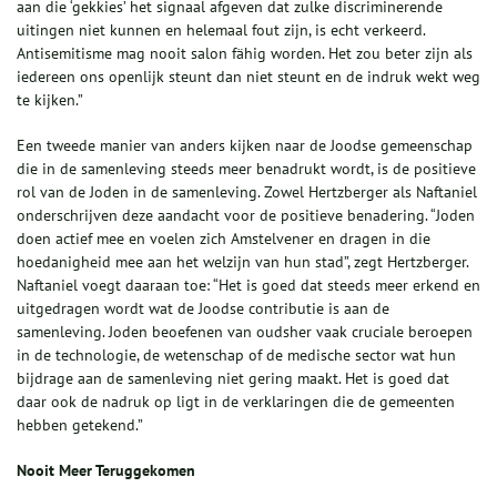
aan die ‘gekkies’ het signaal afgeven dat zulke discriminerende
uitingen niet kunnen en helemaal fout zijn, is echt verkeerd.
Antisemitisme mag nooit salon fähig worden. Het zou beter zijn als
iedereen ons openlijk steunt dan niet steunt en de indruk wekt weg
te kijken.”
Een tweede manier van anders kijken naar de Joodse gemeenschap
die in de samenleving steeds meer benadrukt wordt, is de positieve
rol van de Joden in de samenleving. Zowel Hertzberger als Naftaniel
onderschrijven deze aandacht voor de positieve benadering. “Joden
doen actief mee en voelen zich Amstelvener en dragen in die
hoedanigheid mee aan het welzijn van hun stad”, zegt Hertzberger.
Naftaniel voegt daaraan toe: “Het is goed dat steeds meer erkend en
uitgedragen wordt wat de Joodse contributie is aan de
samenleving. Joden beoefenen van oudsher vaak cruciale beroepen
in de technologie, de wetenschap of de medische sector wat hun
bijdrage aan de samenleving niet gering maakt. Het is goed dat
daar ook de nadruk op ligt in de verklaringen die de gemeenten
hebben getekend.”
Nooit Meer Teruggekomen