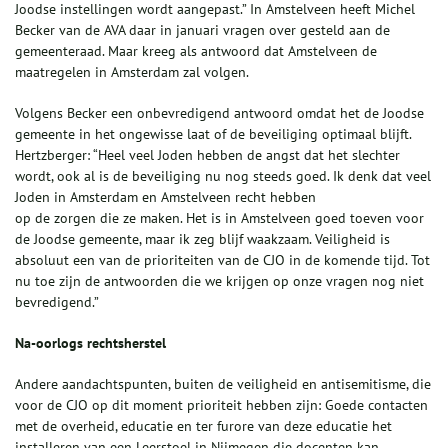
Joodse instellingen wordt aangepast.” In Amstelveen heeft Michel
Becker van de AVA daar in januari vragen over gesteld aan de
gemeenteraad. Maar kreeg als antwoord dat Amstelveen de
maatregelen in Amsterdam zal volgen.
Volgens Becker een onbevredigend antwoord omdat het de Joodse
gemeente in het ongewisse laat of de beveiliging optimaal blijft.
Hertzberger: “Heel veel Joden hebben de angst dat het slechter
wordt, ook al is de beveiliging nu nog steeds goed. Ik denk dat veel
Joden in Amsterdam en Amstelveen recht hebben
op de zorgen die ze maken. Het is in Amstelveen goed toeven voor
de Joodse gemeente, maar ik zeg blijf waakzaam. Veiligheid is
absoluut een van de prioriteiten van de CJO in de komende tijd. Tot
nu toe zijn de antwoorden die we krijgen op onze vragen nog niet
bevredigend.”
Na-oorlogs rechtsherstel
Andere aandachtspunten, buiten de veiligheid en antisemitisme, die
voor de CJO op dit moment prioriteit hebben zijn: Goede contacten
met de overheid, educatie en ter furore van deze educatie het
installeren van een Leerstoel in Nijmegen die docenten kan