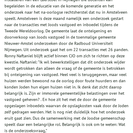
begeleiden in de educatie van de komende generatie en het
onderzoek naar het na-oorlogse rechtsherstel dat nu in Amstelveen
speelt. Amstelveen is deze maand namelijk een onderzoek gestart
naar de transacties met Joods vastgoed en inboedel tijdens de
Tweede Wereldoorlog. De gemeente laat de onteigening en
doorverkoop van Joods vastgoed in de toenmalige gemeente
Nieuwer-Amstel onderzoeken door de Radboud Universiteit
Nijmegen. Uit onderzoek gaat het om 22 transacties met 26 panden.
Ronny Naftaniel blijft actief binnen CJO om zich te richten op deze
kwestie. Naftaniel: ”Ik wil bewerkstelligen dat dit onderzoek wijder
wordt getrokken dan alleen de vraag of de gemeente is betrokken
bij onteigening van vastgoed. Heel veel is teruggegeven, maar veel
huizen werden bewoond na de oorlog door foute huurders en dan
konden Joden hun eigen huizen niet in. Ik denk dat zicht daarop
belangrijk is. Zijn er immorele gemeentelijke belastingen over het
vastgoed geheven? . En hoe zit het met de door de gemeente
opgeslagen inboedels waarvan de opslagkosten vaak door de Joden
zelf gedragen werden. Het is nog niet duidelijk hoe het onderzoek
eruit gaat zien. Dus de samenwerking met de Joodse gemeenschap
speelt daar een belangrijke rol. Belangrijk is ook om te weten: Wat
is de onderzoeksvraag,”