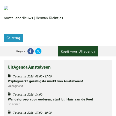
AmstellandNieuws | Herman Kleintjes
Ga terug
Kopij voor UITagenda
Volg ons
UitAgenda Amstelveen
7 augustus 2026
08:00
-
17:00
Vrijdagmarkt gezelligste markt van Amstelveen!
Vrijdagmarkt
7 augustus 2026
14:00
Wandelgroep voor ouderen, start bij Huis aan de Poel
De Keizer
7 augustus 2026
17:00
-
19:00