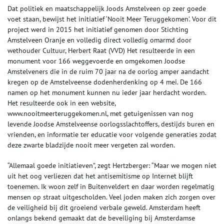
Dat politiek en maatschappelijk Joods Amstelveen op zeer goede
voet staan, bewijst het initiatief ‘Nooit Meer Teruggekomen’. Voor dit
project werd in 2015 het initiatief genomen door Stichting
Amstelveen Oranje en volledig direct volledig omarmd door
wethouder Cultuur, Herbert Raat (VVD) Het resulteerde in een
monument voor 166 weggevoerde en omgekomen Joodse
Amstelveners die in de ruim 70 jaar na de oorlog amper aandacht
kregen op de Amstelveense dodenherdenking op 4 mei. De 166
namen op het monument kunnen nu ieder jaar herdacht worden.
Het resulteerde ook in een website,
www.nooitmeerteruggekomen.nl, met getuigenissen van nog
levende Joodse Amstelveense oorlogsslachtoffers, destijds buren en
vrienden, en informatie ter educatie voor volgende generaties zodat
deze zwarte bladzijde nooit meer vergeten zal worden.
“Allemaal goede initiatieven”, zegt Hertzberger: “Maar we mogen niet
uit het oog verliezen dat het antisemitisme op Internet blijft
toenemen. Ik woon zelf in Buitenveldert en daar worden regelmatig
mensen op straat uitgescholden. Veel joden maken zich zorgen over
de veiligheid bij dit groeiend verbale geweld. Amsterdam heeft
onlangs bekend gemaakt dat de beveiliging bij Amsterdamse