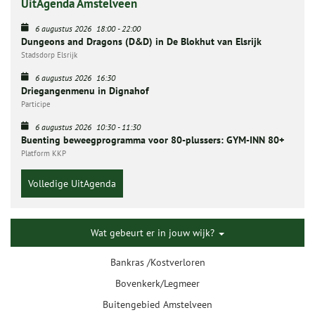
UitAgenda Amstelveen
6 augustus 2026
18:00
-
22:00
Dungeons and Dragons (D&D) in De Blokhut van Elsrijk
Stadsdorp Elsrijk
6 augustus 2026
16:30
Driegangenmenu in Dignahof
Participe
6 augustus 2026
10:30
-
11:30
Buenting beweegprogramma voor 80-plussers: GYM-INN 80+
Platform KKP
Volledige UitAgenda
Wat gebeurt er in jouw wijk?
Bankras /Kostverloren
Bovenkerk/Legmeer
Buitengebied Amstelveen