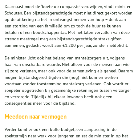
Daarnaast moet de ‘boete op compassie’ verdwijnen, vindt minister
Schouten. Een bijstandsgerechtigde moet niet direct gekort worden
op de uitkering na het in ontvangst nemen van hulp – denk aan
een storting van een familielid om zo toch de huur te kunnen
betalen of een boodschappentas. Met het laten vervallen van deze
strenge maatregel mag een bijstandsgerechtigde straks giften
aannemen, gedacht wordt aan €1.200 per jaar, zonder meldplicht.
De minister licht ook het belang van mantelzorgers uit, volgens
haar van onschatbare waarde. Niet alleen voor de mensen aan wie
zij zorg verlenen, maar ook voor de samenleving als geheel. Daarom
mogen bijstandsgerechtigden die (nog) niet kunnen werken
voortaan zonder toestemming mantelzorg verlenen. Ook wordt er
soepeler opgetreden bij gezamenlijke rekeningen tussen verzorger
en verzorgde. Tijdelijk bij elkaar inwonen heeft ook geen
consequenties meer voor de bijstand.
Meedoen naar vermogen
Verder komt er ook een bufferbudget, een aanpassing in de
zoektermijn naar werk voor jongeren en zet de minister in op het