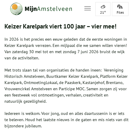
Toggle navigation
21°
Files
Keizer Karelpark viert 100 jaar – vier mee!
In 2026 is het precies een eeuw geleden dat de eerste woningen in
Keizer Karelpark verrezen. Een mijlpaal die we samen willen vieren!
Van zaterdag 30 mei tot en met zondag 7 juni 2026 bruist de wijk
van de activiteiten.
Met trots slaan tal van organisaties de handen ineen: Vereniging
Historisch Amstelveen, Buurtkamer Keizer Karelpark, Platform Keizer
Karelpark, OntmoetingLokaal, de Paaskerk, Kastanjehof, Brentano,
Vrouwencirkel Amstelveen en Participe MOC. Samen zorgen zij voor
een feestweek vol ontmoetingen, verhalen, creativiteit en
natuurlijk gezelligheid.
Iedereen is welkom. Voor jong, oud en alles daartussenin is er iets
te beleven. Houd het laatste nieuws in de gaten en mis niets van dit
bijzondere jubileum.