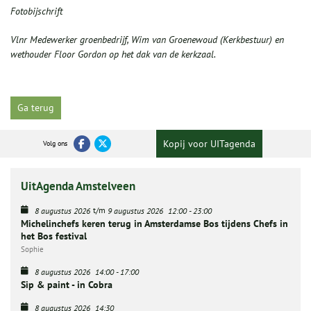
Fotobijschrift
Vlnr Medewerker groenbedrijf, Wim van Groenewoud (Kerkbestuur) en
wethouder Floor Gordon op het dak van de kerkzaal.
Ga terug
Kopij voor UITagenda
Volg ons
UitAgenda Amstelveen
t/m
8 augustus 2026
9 augustus 2026
12:00
-
23:00
Michelinchefs keren terug in Amsterdamse Bos tijdens Chefs in
het Bos festival
Sophie
8 augustus 2026
14:00
-
17:00
Sip & paint - in Cobra
8 augustus 2026
14:30