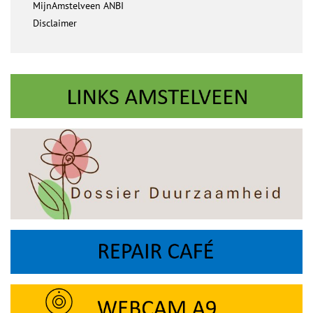
MijnAmstelveen ANBI
Disclaimer