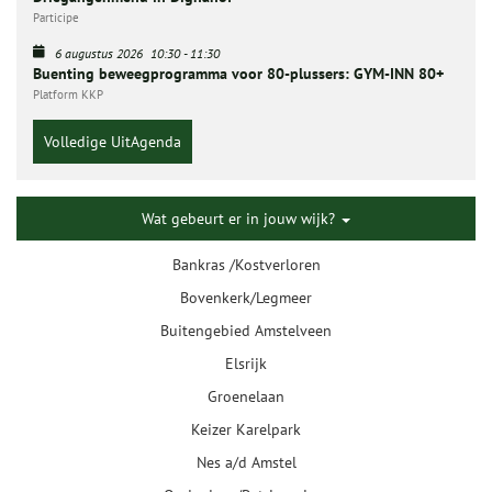
Participe
6 augustus 2026
10:30
-
11:30
Buenting beweegprogramma voor 80-plussers: GYM-INN 80+
Platform KKP
Volledige UitAgenda
Wat gebeurt er in jouw wijk?
Bankras /Kostverloren
Bovenkerk/Legmeer
Buitengebied Amstelveen
Elsrijk
Groenelaan
Keizer Karelpark
Nes a/d Amstel