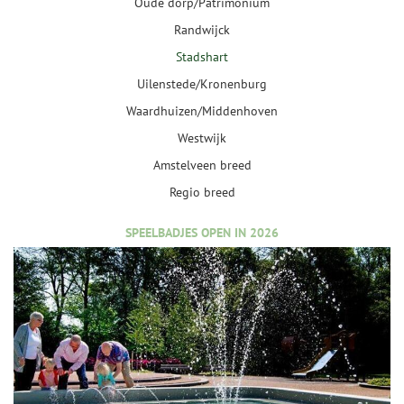
Oude dorp/Patrimonium
Randwijck
Stadshart
Uilenstede/Kronenburg
Waardhuizen/Middenhoven
Westwijk
Amstelveen breed
Regio breed
SPEELBADJES OPEN IN 2026