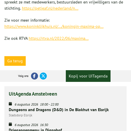
spreekt ze met medewerkers, bestuursleden en vrijwilligers van de
stichting.
https://petjeaf.nl/nederland/n...
Zie voor meer informatie:
https://www.koninklijkhuis.nl/.../koningin-maxima-op...
Zie ook RTVA
https://rtva.nl/2022/06/maxima...
Ga terug
Kopij voor UITagenda
Volg ons
UitAgenda Amstelveen
6 augustus 2026
18:00
-
22:00
Dungeons and Dragons (D&D) in De Blokhut van Elsrijk
Stadsdorp Elsrijk
6 augustus 2026
16:30
Driegangenmenu in Dignahof