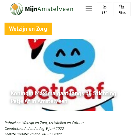
Toggle navigation
15°
Files
Welzijn en Zorg
Koningin Máxima gaat langs bij Stichting
Petje Af in Amstelveen
Rubrieken:
Welzijn en Zorg
,
Activiteiten en Cultuur
Gepubliceerd:
donderdag 9 juni 2022
Laatste update:
vrijdag 24 juni 2022