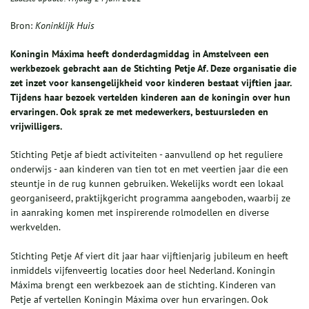
Bron:
Koninklijk Huis
Koningin Máxima heeft donderdagmiddag in Amstelveen een
werkbezoek gebracht aan de Stichting Petje Af. Deze organisatie die
zet inzet voor kansengelijkheid voor kinderen bestaat vijftien jaar.
Tijdens haar bezoek vertelden kinderen aan de koningin over hun
ervaringen. Ook sprak ze met medewerkers, bestuursleden en
vrijwilligers.
Stichting Petje af biedt activiteiten - aanvullend op het reguliere
onderwijs - aan kinderen van tien tot en met veertien jaar die een
steuntje in de rug kunnen gebruiken. Wekelijks wordt een lokaal
georganiseerd, praktijkgericht programma aangeboden, waarbij ze
in aanraking komen met inspirerende rolmodellen en diverse
werkvelden.
Stichting Petje Af viert dit jaar haar vijftienjarig jubileum en heeft
inmiddels vijfenveertig locaties door heel Nederland. Koningin
Máxima brengt een werkbezoek aan de stichting. Kinderen van
Petje af vertellen Koningin Máxima over hun ervaringen. Ook