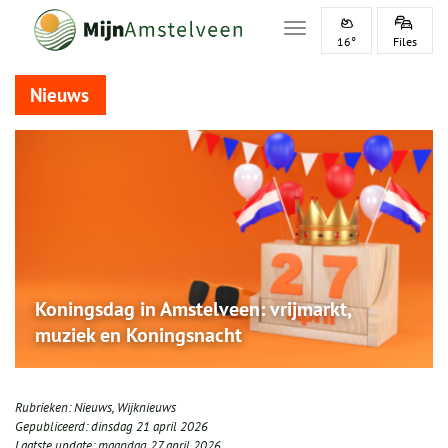
Toggle navigation
16°
Files
Nieuws
Koningsdag in Amstelveen: vrijmarkt,
muziek en Koningsnacht
Rubrieken:
Nieuws
,
Wijknieuws
Gepubliceerd:
dinsdag 21 april 2026
Laatste update:
maandag 27 april 2026