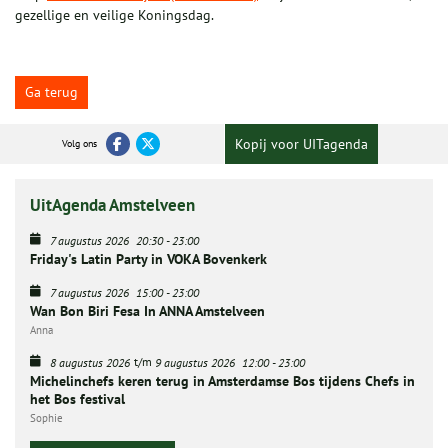
gezellige en veilige Koningsdag.
Ga terug
Kopij voor UITagenda
Volg ons
UitAgenda Amstelveen
7 augustus 2026
20:30
-
23:00
Friday's Latin Party in VOKA Bovenkerk
7 augustus 2026
15:00
-
23:00
Wan Bon Biri Fesa In ANNA Amstelveen
Anna
t/m
8 augustus 2026
9 augustus 2026
12:00
-
23:00
Michelinchefs keren terug in Amsterdamse Bos tijdens Chefs in
het Bos festival
Sophie