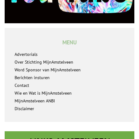
MENU
Advertorials
Over Stichting MijnAmstelveen
Word Sponsor van MijnAmstelveen
Berichten insturen
Contact
Wie en Wat is MijnAmstelveen
MijnAmstelveen ANBI
Disclaimer