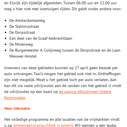
en Elsrijk zijn tijdelijk afgesloten. Tussen 06.00 uur en 22.00 uur
mag u hier niet met voertuigen rijden. Dit geldt onder andere voor:
De Amsterdamseweg
De Stationsstraat
De Dorpsstraat
Een deel van de Graaf Aelbrechtlaan
De Molenweg
De Burgemeester A. Colijnweg tussen de Dorpsstraat en de Laan
Nieuwer‑Amstel
Inwoners van deze gebieden kunnen op 27 april geen bezoek per
auto ontvangen. Taxi’s mogen het gebied ook niet in. Ontheffingen
zijn niet mogelijk. Moet u het gebied toch per auto verlaten, dan
kan dit via vaste uitrijroutes aan de randen van het gebied. U vindt
de uitrijroutes op een kaart op
de pagina Afsluitingen tijdens
Koningsdag
.
Meer informatie
Het volledige programma en alle locaties van de vrijmarkten vindt
u op
amstelveenoranje.nl(link is extern)
. Wij wensen u een leuke,