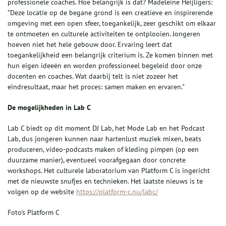
professionele coaches. Hoe belangrijk is dat? Madeleine Heijligers:
”Deze locatie op de begane grond is een creatieve en inspirerende
omgeving met een open sfeer, toegankelijk, zeer geschikt om elkaar
te ontmoeten en culturele activiteiten te ontplooien. Jongeren
hoeven niet het hele gebouw door. Ervaring leert dat
toegankelijkheid een belangrijk criterium is. Ze komen binnen met
hun eigen ideeën en worden professioneel begeleid door onze
docenten en coaches. Wat daarbij telt is niet zozeer het
eindresultaat, maar het proces: samen maken en ervaren.”
De mogelijkheden in Lab C
Lab C biedt op dit moment DJ Lab, het Mode Lab en het Podcast
Lab, dus jongeren kunnen naar hartenlust muziek mixen, beats
produceren, video-podcasts maken of kleding pimpen (op een
duurzame manier), eventueel voorafgegaan door concrete
workshops. Het culturele laboratorium van Platform C is ingericht
met de nieuwste snufjes en technieken. Het laatste nieuws is te
volgen op de website
https://platform-c.nu/labc/
Foto's Platform C