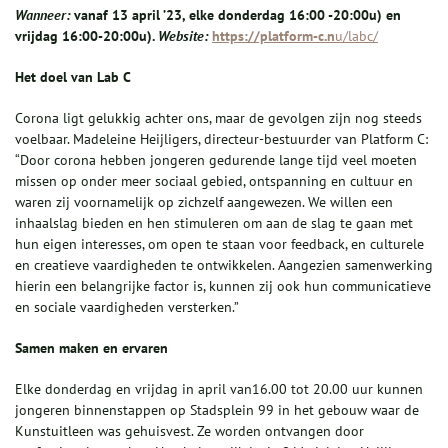
Wanneer:
vanaf 13 april ’23, elke donderdag 16:00 -20:00u) en
vrijdag 16:00-20:00u).
Website:
https://platform-c.n
u/labc/
Het doel van Lab C
Corona ligt gelukkig achter ons, maar de gevolgen zijn nog steeds
voelbaar. Madeleine Heijligers, directeur-bestuurder van Platform C:
“Door corona hebben jongeren gedurende lange tijd veel moeten
missen op onder meer sociaal gebied, ontspanning en cultuur en
waren zij voornamelijk op zichzelf aangewezen. We willen een
inhaalslag bieden en hen stimuleren om aan de slag te gaan met
hun eigen interesses, om open te staan voor feedback, en culturele
en creatieve vaardigheden te ontwikkelen. Aangezien samenwerking
hierin een belangrijke factor is, kunnen zij ook hun communicatieve
en sociale vaardigheden versterken.”
Samen maken en
ervaren
Elke donderdag en vrijdag in april van16.00 tot 20.00 uur kunnen
jongeren binnenstappen op Stadsplein 99 in het gebouw waar de
Kunstuitleen was gehuisvest. Ze worden ontvangen door