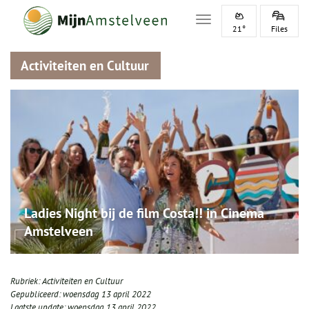
Toggle navigation
21°
Files
Activiteiten en Cultuur
Ladies Night bij de film Costa!! in Cinema
Amstelveen
Rubriek:
Activiteiten en Cultuur
Gepubliceerd:
woensdag 13 april 2022
Laatste update:
woensdag 13 april 2022