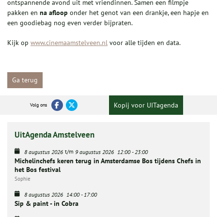
ontspannende avond uit met vriendinnen. Samen een filmpje
pakken en
na afloop
onder het genot van een drankje, een hapje en
een goodiebag nog even verder bijpraten.
Kijk op
www.cinemaamstelveen.nl
voor alle tijden en data.
Ga terug
Kopij voor UITagenda
Volg ons
UitAgenda Amstelveen
t/m
8 augustus 2026
9 augustus 2026
12:00
-
23:00
Michelinchefs keren terug in Amsterdamse Bos tijdens Chefs in
het Bos festival
Sophie
8 augustus 2026
14:00
-
17:00
Sip & paint - in Cobra