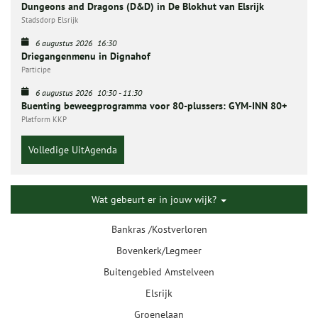
Dungeons and Dragons (D&D) in De Blokhut van Elsrijk
Stadsdorp Elsrijk
6 augustus 2026
16:30
Driegangenmenu in Dignahof
Participe
6 augustus 2026
10:30
-
11:30
Buenting beweegprogramma voor 80-plussers: GYM-INN 80+
Platform KKP
Volledige UitAgenda
Wat gebeurt er in jouw wijk?
Bankras /Kostverloren
Bovenkerk/Legmeer
Buitengebied Amstelveen
Elsrijk
Groenelaan