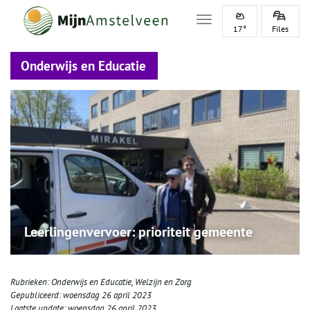
Toggle navigation
17°
Files
Onderwijs en Educatie
Leerlingenvervoer: prioriteit gemeente
Rubrieken:
Onderwijs en Educatie
,
Welzijn en Zorg
Gepubliceerd:
woensdag 26 april 2023
Laatste update:
woensdag 26 april 2023