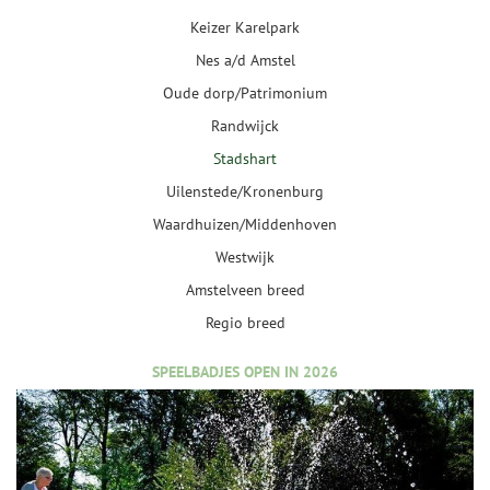
Keizer Karelpark
Nes a/d Amstel
Oude dorp/Patrimonium
Randwijck
Stadshart
Uilenstede/Kronenburg
Waardhuizen/Middenhoven
Westwijk
Amstelveen breed
Regio breed
SPEELBADJES OPEN IN 2026