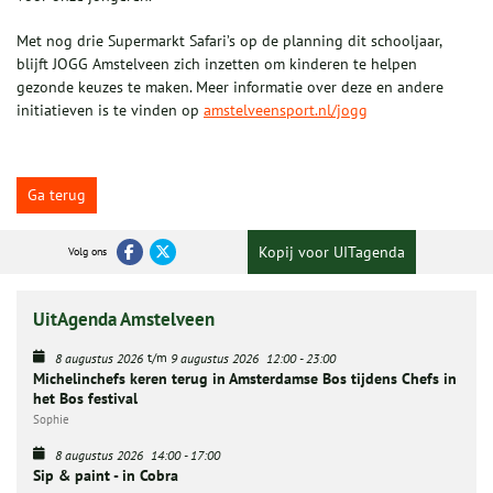
Met nog drie Supermarkt Safari’s op de planning dit schooljaar,
blijft JOGG Amstelveen zich inzetten om kinderen te helpen
gezonde keuzes te maken. Meer informatie over deze en andere
initiatieven is te vinden op
amstelveensport.nl/jogg
Ga terug
Kopij voor UITagenda
Volg ons
UitAgenda Amstelveen
t/m
8 augustus 2026
9 augustus 2026
12:00
-
23:00
Michelinchefs keren terug in Amsterdamse Bos tijdens Chefs in
het Bos festival
Sophie
8 augustus 2026
14:00
-
17:00
Sip & paint - in Cobra