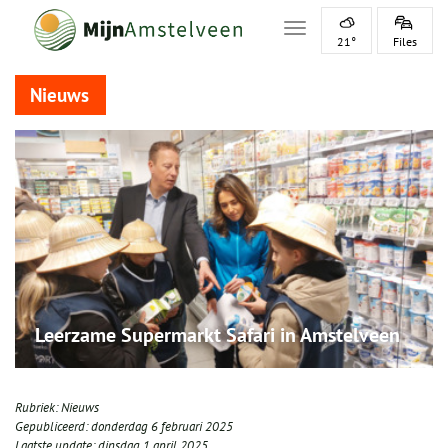
Toggle navigation
21°
Files
Nieuws
Leerzame Supermarkt Safari in Amstelveen
Rubriek:
Nieuws
Gepubliceerd:
donderdag 6 februari 2025
Laatste update:
dinsdag 1 april 2025