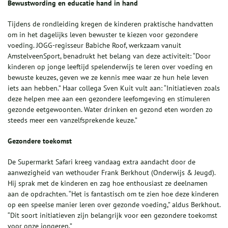
Bewustwording en educatie hand in hand
Tijdens de rondleiding kregen de kinderen praktische handvatten
om in het dagelijks leven bewuster te kiezen voor gezondere
voeding. JOGG-regisseur Babiche Roof, werkzaam vanuit
AmstelveenSport, benadrukt het belang van deze activiteit: “Door
kinderen op jonge leeftijd spelenderwijs te leren over voeding en
bewuste keuzes, geven we ze kennis mee waar ze hun hele leven
iets aan hebben.” Haar collega Sven Kuit vult aan: “Initiatieven zoals
deze helpen mee aan een gezondere leefomgeving en stimuleren
gezonde eetgewoonten. Water drinken en gezond eten worden zo
steeds meer een vanzelfsprekende keuze.”
Gezondere toekomst
De Supermarkt Safari kreeg vandaag extra aandacht door de
aanwezigheid van wethouder Frank Berkhout (Onderwijs & Jeugd).
Hij sprak met de kinderen en zag hoe enthousiast ze deelnamen
aan de opdrachten. “Het is fantastisch om te zien hoe deze kinderen
op een speelse manier leren over gezonde voeding,” aldus Berkhout.
“Dit soort initiatieven zijn belangrijk voor een gezondere toekomst
voor onze jongeren.”