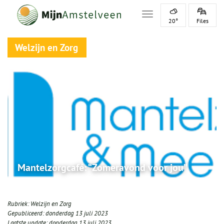
Toggle navigation
20°
Files
Welzijn en Zorg
Mantelzorgcafé: “Zomeravond voor jou”
Rubriek:
Welzijn en Zorg
Gepubliceerd:
donderdag 13 juli 2023
Laatste update:
donderdag 13 juli 2023