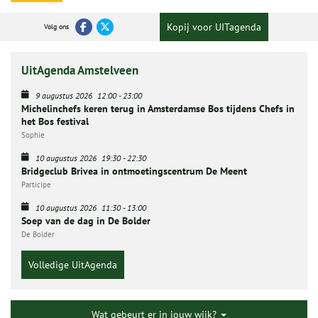
Kopij voor UITagenda
Volg ons
UitAgenda Amstelveen
9 augustus 2026
12:00
-
23:00
Michelinchefs keren terug in Amsterdamse Bos tijdens Chefs in
het Bos festival
Sophie
10 augustus 2026
19:30
-
22:30
Bridgeclub Brivea in ontmoetingscentrum De Meent
Participe
10 augustus 2026
11:30
-
13:00
Soep van de dag in De Bolder
De Bolder
Volledige UitAgenda
Wat gebeurt er in jouw wijk?