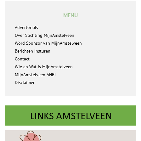
MENU
Advertorials
Over Stichting MijnAmstelveen
Word Sponsor van MijnAmstelveen
Berichten insturen
Contact
Wie en Wat is MijnAmstelveen
MijnAmstelveen ANBI
Disclaimer