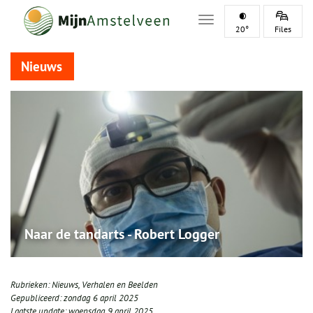
Toggle navigation
20°
Files
Nieuws
Naar de tandarts - Robert Logger
Rubrieken:
Nieuws
,
Verhalen en Beelden
Gepubliceerd:
zondag 6 april 2025
Laatste update:
woensdag 9 april 2025