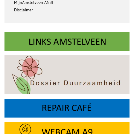
MijnAmstelveen ANBI
Disclaimer