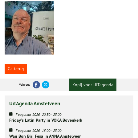
Ga terug
Kopij voor UITagenda
Volg ons
UitAgenda Amstelveen
7 augustus 2026
20:30
-
23:00
Friday's Latin Party in VOKA Bovenkerk
7 augustus 2026
15:00
-
23:00
Wan Bon Biri Fesa In ANNA Amstelveen