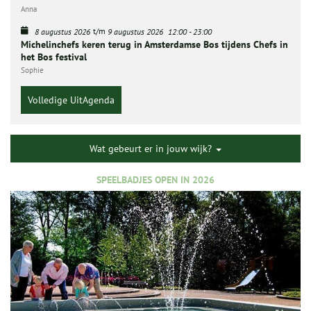
Anna
t/m
8 augustus 2026
9 augustus 2026
12:00
-
23:00
Michelinchefs keren terug in Amsterdamse Bos tijdens Chefs in
het Bos festival
Sophie
Volledige UitAgenda
Wat gebeurt er in jouw wijk?
SPEELBADJES OPEN IN 2026