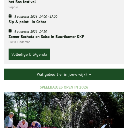
het Bos festival
Sophie
8 augustus 2026
14:00
-
17:00
Sip & paint - in Cobra
8 augustus 2026
14:30
Zomer Bachata en Salsa in Buurtkamer KKP
Elwin Lindeman
Volledige UitAgenda
Wat gebeurt er in jouw wijk?
SPEELBADJES OPEN IN 2026