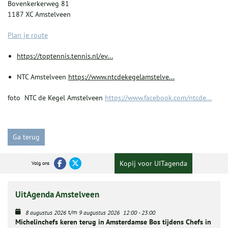
Bovenkerkerweg 81
1187 XC Amstelveen
Plan je route
https://toptennis.tennis.nl/ev...
NTC Amstelveen
https://www.ntcdekegelamstelve...
foto NTC de Kegel Amstelveen
https://www.facebook.com/ntcde...
Ga terug
Kopij voor UITagenda
Volg ons
UitAgenda Amstelveen
t/m
8 augustus 2026
9 augustus 2026
12:00
-
23:00
Michelinchefs keren terug in Amsterdamse Bos tijdens Chefs in