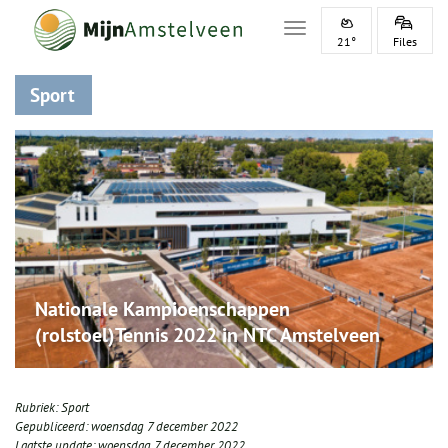
Toggle navigation
21°
Files
Sport
Nationale Kampioenschappen
(rolstoel)Tennis 2022 in NTC Amstelveen
Rubriek:
Sport
Gepubliceerd:
woensdag 7 december 2022
Laatste update:
woensdag 7 december 2022