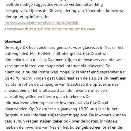
heeft de nodige suggesties voor de verdere uitwerking
meegegeven. Tijdens de DR vergadering van 10 oktober komen we
hier op terug. Informatie:
https://www.visitamstelveen.nl/nl/ontdek-
amstelveen/historie/historische-routes-amstelveen
Glasvezel
De vorige DR heeft zich hard gemaakt voor glasvezel in Nes en het
buitengebied. Met GetNet is dit niet gelukt. GlasDraad wil
binnenkort aan de slag. Daarmee krijgen de inwoners een nieuwe
kans om te kiezen voor supersnel internet via glasvezel. De
planning is nu dat inschrijven mogelijk is vanaf eind september a.s.
Bij 45 % inschrijvingen gaat GlasDraad aan de slag. De DR heeft een
facilitaire rol bij de campagne van GlasDraad die op zoek is naar
ambassadeurs. Het is uiteraard aan de inwoners of ze een
aansluiting willen en hierop gaan intekenen. De
informatievoorziening naar de inwoners zal via GlasDraad
plaatsvinden. Op 9 oktober a.s. (aanvang 19.30 uur) is er in het
Dorpshuis een informatiebijeenkomst gepland. De inwoners kunnen
daar al hun vragen stellen, zeker ook over de kosten. Inmiddels
hebben de inwoners van Nes en het buitengebied een brief en de