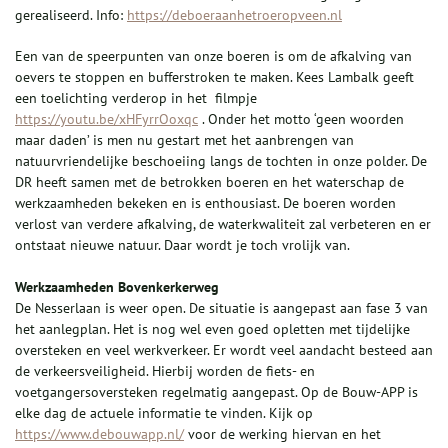
gerealiseerd. Info:
https://deboeraanhetroeropveen.nl
Een van de speerpunten van onze boeren is om de afkalving van
oevers te stoppen en bufferstroken te maken. Kees Lambalk geeft
een toelichting verderop in het filmpje
https://youtu.be/xHFyrrOoxqc
. Onder het motto ‘geen woorden
maar daden’ is men nu gestart met het aanbrengen van
natuurvriendelijke beschoeiing langs de tochten in onze polder. De
DR heeft samen met de betrokken boeren en het waterschap de
werkzaamheden bekeken en is enthousiast. De boeren worden
verlost van verdere afkalving, de waterkwaliteit zal verbeteren en er
ontstaat nieuwe natuur. Daar wordt je toch vrolijk van.
Werkzaamheden Bovenkerkerweg
De Nesserlaan is weer open. De situatie is aangepast aan fase 3 van
het aanlegplan. Het is nog wel even goed opletten met tijdelijke
oversteken en veel werkverkeer. Er wordt veel aandacht besteed aan
de verkeersveiligheid. Hierbij worden de fiets- en
voetgangersoversteken regelmatig aangepast. Op de Bouw-APP is
elke dag de actuele informatie te vinden. Kijk op
https://www.debouwapp.nl/
voor de werking hiervan en het