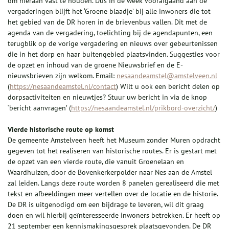
om hieraan vast te houden. Dus in de week voorafgaand aan de
vergaderingen blijft het ‘Groene blaadje’ bij alle inwoners die tot
het gebied van de DR horen in de brievenbus vallen. Dit met de
agenda van de vergadering, toelichting bij de agendapunten, een
terugblik op de vorige vergadering en nieuws over gebeurtenissen
die in het dorp en haar buitengebied plaatsvinden. Suggesties voor
de opzet en inhoud van de groene Nieuwsbrief en de E-
nieuwsbrieven zijn welkom. Email:
nesaandeamstel@amstelveen.nl
(
https://nesaandeamstel.nl/contact
) Wilt u ook een bericht delen op
dorpsactiviteiten en nieuwtjes? Stuur uw bericht in via de knop
‘bericht aanvragen’ (
https://nesaandeamstel.nl/prikbord-overzicht/
)
Vierde historische route op komst
De gemeente Amstelveen heeft het Museum zonder Muren opdracht
gegeven tot het realiseren van historische routes. Er is gestart met
de opzet van een vierde route, die vanuit Groenelaan en
Waardhuizen, door de Bovenkerkerpolder naar Nes aan de Amstel
zal leiden. Langs deze route worden 8 panelen gerealiseerd die met
tekst en afbeeldingen meer vertellen over de locatie en de historie.
De DR is uitgenodigd om een bijdrage te leveren, wil dit graag
doen en wil hierbij geïnteresseerde inwoners betrekken. Er heeft op
21 september een kennismakingsgesprek plaatsgevonden. De DR