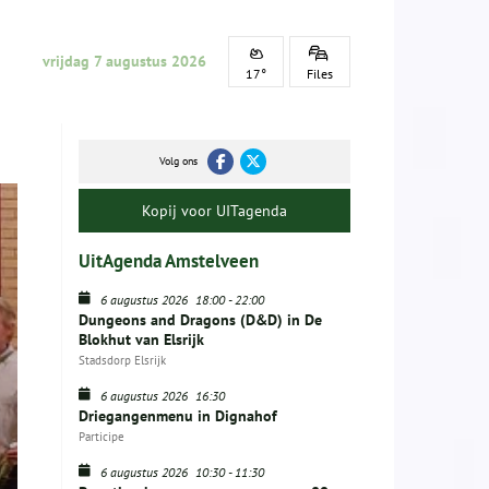
vrijdag 7 augustus 2026
17°
Files
Volg ons
Kopij voor UITagenda
UitAgenda Amstelveen
6 augustus 2026
18:00
-
22:00
Dungeons and Dragons (D&D) in De
Blokhut van Elsrijk
Stadsdorp Elsrijk
6 augustus 2026
16:30
Driegangenmenu in Dignahof
Participe
6 augustus 2026
10:30
-
11:30