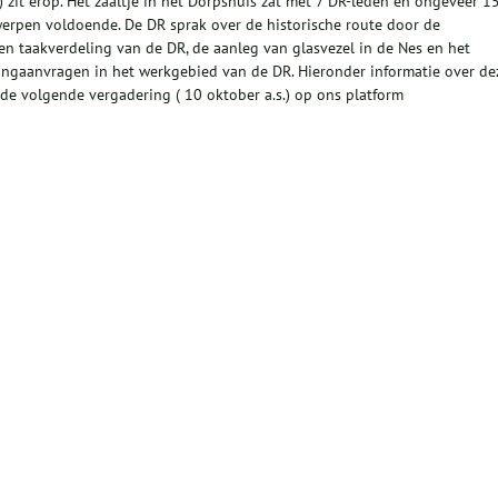
zit erop. Het zaaltje in het Dorpshuis zat met 7 DR-leden en ongeveer 1
erpen voldoende. De DR sprak over de historische route door de
en taakverdeling van de DR, de aanleg van glasvezel in de Nes en het
ingaanvragen in het werkgebied van de DR. Hieronder informatie over de
de volgende vergadering ( 10 oktober a.s.) op ons platform