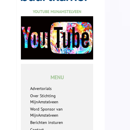
YOUTUBE MIJNAMSTELVEEN
MENU
Advertorials
Over Stichting
MijnAmstelveen
Word Sponsor van
MijnAmstelveen
Berichten insturen
Contact