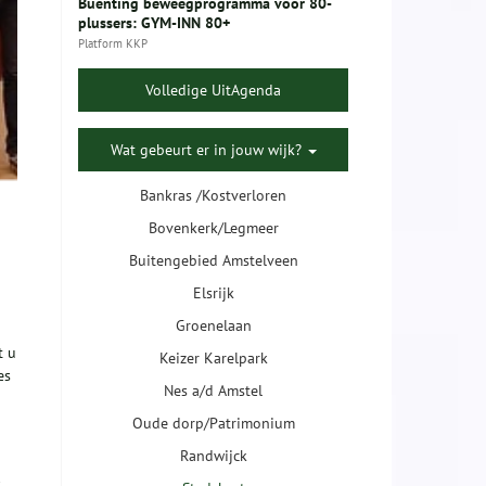
Buenting beweegprogramma voor 80-
plussers: GYM-INN 80+
Platform KKP
Volledige UitAgenda
Wat gebeurt er in jouw wijk?
Bankras /Kostverloren
Bovenkerk/Legmeer
Buitengebied Amstelveen
Elsrijk
Groenelaan
t u
Keizer Karelpark
es
Nes a/d Amstel
Oude dorp/Patrimonium
Randwijck