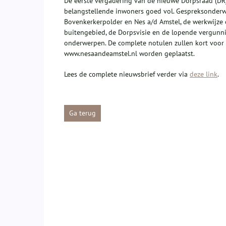
De eerste vergadering van de nieuwe Dorpsraad (DR) 
belangstellende inwoners goed vol. Gespreksonderw
Bovenkerkerpolder en Nes a/d Amstel, de werkwijze 
buitengebied, de Dorpsvisie en de lopende vergunn
onderwerpen. De complete notulen zullen kort voor 
www.nesaandeamstel.nl worden geplaatst.
Lees de complete nieuwsbrief verder via
deze link
.
Ga terug