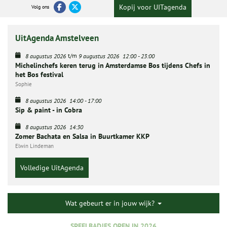
Kopij voor UITagenda
Volg ons
UitAgenda Amstelveen
t/m
8 augustus 2026
9 augustus 2026
12:00
-
23:00
Michelinchefs keren terug in Amsterdamse Bos tijdens Chefs in
het Bos festival
Sophie
8 augustus 2026
14:00
-
17:00
Sip & paint - in Cobra
8 augustus 2026
14:30
Zomer Bachata en Salsa in Buurtkamer KKP
Elwin Lindeman
Volledige UitAgenda
Wat gebeurt er in jouw wijk?
SPEELBADJES OPEN IN 2026