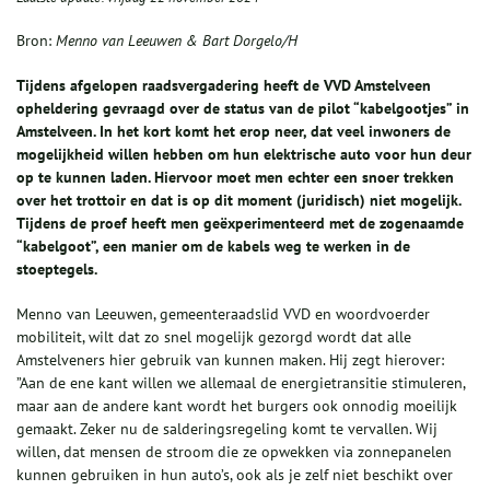
Bron:
Menno van Leeuwen & Bart Dorgelo/H
Tijdens afgelopen raadsvergadering heeft de VVD Amstelveen
opheldering gevraagd over de status van de pilot “kabelgootjes” in
Amstelveen. In het kort komt het erop neer, dat veel inwoners de
mogelijkheid willen hebben om hun elektrische auto voor hun deur
op te kunnen laden. Hiervoor moet men echter een snoer trekken
over het trottoir en dat is op dit moment (juridisch) niet mogelijk.
Tijdens de proef heeft men geëxperimenteerd met de zogenaamde
“kabelgoot”, een manier om de kabels weg te werken in de
stoeptegels.
Menno van Leeuwen, gemeenteraadslid VVD en woordvoerder
mobiliteit, wilt dat zo snel mogelijk gezorgd wordt dat alle
Amstelveners hier gebruik van kunnen maken. Hij zegt hierover:
”Aan de ene kant willen we allemaal de energietransitie stimuleren,
maar aan de andere kant wordt het burgers ook onnodig moeilijk
gemaakt. Zeker nu de salderingsregeling komt te vervallen. Wij
willen, dat mensen de stroom die ze opwekken via zonnepanelen
kunnen gebruiken in hun auto’s, ook als je zelf niet beschikt over