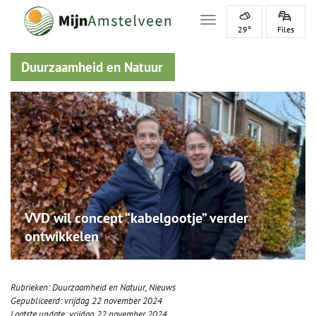
Toggle navigation
29°
Files
Duurzaamheid en Natuur
VVD wil concept “kabelgootje” verder
ontwikkelen
Rubrieken:
Duurzaamheid en Natuur
,
Nieuws
Gepubliceerd:
vrijdag 22 november 2024
Laatste update:
vrijdag 22 november 2024